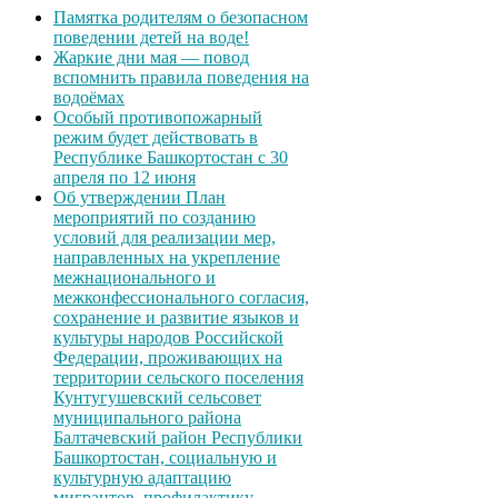
Памятка родителям о безопасном
поведении детей на воде!
Жаркие дни мая — повод
вспомнить правила поведения на
водоёмах
Особый противопожарный
режим будет действовать в
Республике Башкортостан с 30
апреля по 12 июня
Об утверждении План
мероприятий по созданию
условий для реализации мер,
направленных на укрепление
межнационального и
межконфессионального согласия,
сохранение и развитие языков и
культуры народов Российской
Федерации, проживающих на
территории сельского поселения
Кунтугушевский сельсовет
муниципального района
Балтачевский район Республики
Башкортостан, социальную и
культурную адаптацию
мигрантов, профилактику