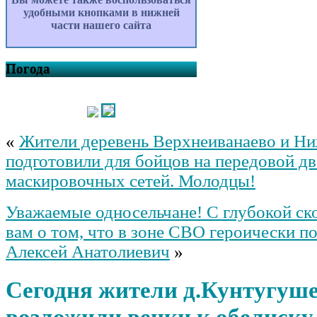
удобными кнопками в нижней
части нашего сайта
Погода
«
Жители деревень Верхнеиванаево и Н
подготовили для бойцов на передовой дв
маскировочных сетей. Молодцы!
Уважаемые односельчане! С глубокой с
вам о том, что в зоне СВО героически п
Алексей Анатолиевич
»
Сегодня жители д.Кунтугуш
возложили венки к обелиску