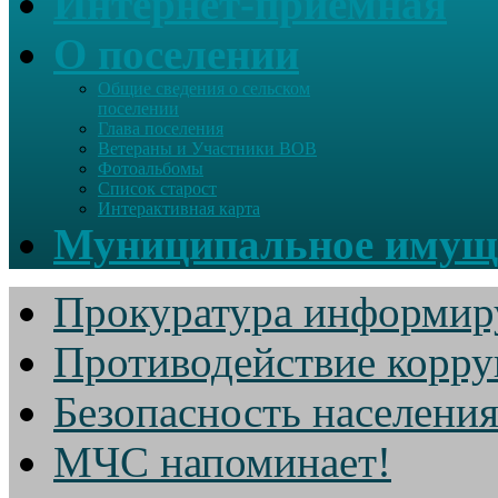
Интернет-приемная
О поселении
Общие сведения о сельском
поселении
Глава поселения
Ветераны и Участники ВОВ
Фотоальбомы
Список старост
Интерактивная карта
Муниципальное имущ
Прокуратура информир
Противодействие корр
Безопасность населени
МЧС напоминает!