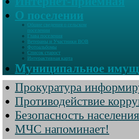
Интернет-приемная
О поселении
Общие сведения о сельском
поселении
Глава поселения
Ветераны и Участники ВОВ
Фотоальбомы
Список старост
Интерактивная карта
Муниципальное имущ
Прокуратура информир
Противодействие корр
Безопасность населени
МЧС напоминает!