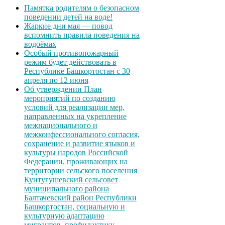
Памятка родителям о безопасном
поведении детей на воде!
Жаркие дни мая — повод
вспомнить правила поведения на
водоёмах
Особый противопожарный
режим будет действовать в
Республике Башкортостан с 30
апреля по 12 июня
Об утверждении План
мероприятий по созданию
условий для реализации мер,
направленных на укрепление
межнационального и
межконфессионального согласия,
сохранение и развитие языков и
культуры народов Российской
Федерации, проживающих на
территории сельского поселения
Кунтугушевский сельсовет
муниципального района
Балтачевский район Республики
Башкортостан, социальную и
культурную адаптацию
мигрантов, профилактику