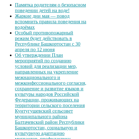
Памятка родителям о безопасном
поведении детей на воде!
Жаркие дни мая — повод
вспомнить правила поведения на
водоёмах
Особый противопожарный
режим будет действовать в
Республике Башкортостан с 30
апреля по 12 июня
Об утверждении План
мероприятий по созданию
условий для реализации мер,
направленных на укрепление
межнационального и
межконфессионального согласия,
сохранение и развитие языков и
культуры народов Российской
Федерации, проживающих на
территории сельского поселения
Кунтугушевский сельсовет
муниципального района
Балтачевский район Республики
Башкортостан, социальную и
культурную адаптацию
мигрантов, профилактику