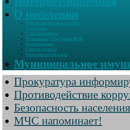
Интернет-приемная
О поселении
Общие сведения о сельском
поселении
Глава поселения
Ветераны и Участники ВОВ
Фотоальбомы
Список старост
Интерактивная карта
Муниципальное имущ
Прокуратура информир
Противодействие корр
Безопасность населени
МЧС напоминает!