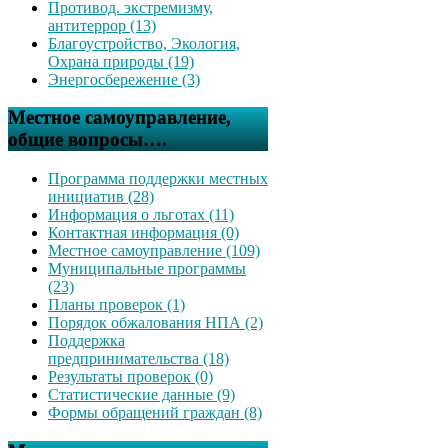
Противод. экстремизму,
антитеррор (13)
Благоустройство, Экология,
Охрана природы (19)
Энергосбережение (3)
Местное самоуправление,
общие вопросы….
Программа поддержки местных
инициатив (28)
Информация о льготах (11)
Контактная информация (0)
Местное самоуправление (109)
Муниципальные программы
(23)
Планы проверок (1)
Порядок обжалования НПА (2)
Поддержка
предпринимательства (18)
Результаты проверок (0)
Статистические данные (9)
Формы обращений граждан (8)