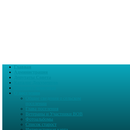
Главная
Администрация
Депутаты Совета
Каталог Документов
Интернет-приемная
О поселении
Общие сведения о сельском
поселении
Глава поселения
Ветераны и Участники ВОВ
Фотоальбомы
Список старост
Интерактивная карта