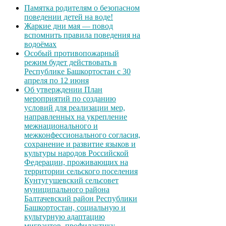
Памятка родителям о безопасном
поведении детей на воде!
Жаркие дни мая — повод
вспомнить правила поведения на
водоёмах
Особый противопожарный
режим будет действовать в
Республике Башкортостан с 30
апреля по 12 июня
Об утверждении План
мероприятий по созданию
условий для реализации мер,
направленных на укрепление
межнационального и
межконфессионального согласия,
сохранение и развитие языков и
культуры народов Российской
Федерации, проживающих на
территории сельского поселения
Кунтугушевский сельсовет
муниципального района
Балтачевский район Республики
Башкортостан, социальную и
культурную адаптацию
мигрантов, профилактику