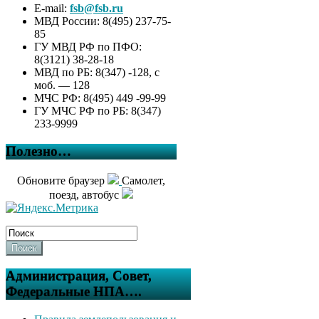
E-mail:
fsb@fsb.ru
МВД России: 8(495) 237-75-
85
ГУ МВД РФ по ПФО:
8(3121) 38-28-18
МВД по РБ: 8(347) -128, с
моб. — 128
МЧС РФ: 8(495) 449 -99-99
ГУ МЧС РФ по РБ: 8(347)
233-9999
Полезно…
Обновите браузер
Самолет,
поезд, автобус
Поиск
Администрация, Совет,
Федеральные НПА….