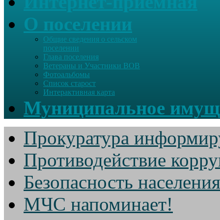
Интернет-приемная
О поселении
Общие сведения о сельском
поселении
Глава поселения
Ветераны и Участники ВОВ
Фотоальбомы
Список старост
Интерактивная карта
Муниципальное имущ
Прокуратура информир
Противодействие корр
Безопасность населени
МЧС напоминает!