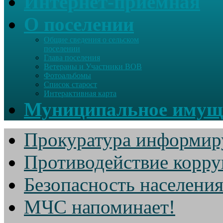
Интернет-приемная
О поселении
Общие сведения о сельском
поселении
Глава поселения
Ветераны и Участники ВОВ
Фотоальбомы
Список старост
Интерактивная карта
Муниципальное имущ
Прокуратура информир
Противодействие корр
Безопасность населени
МЧС напоминает!