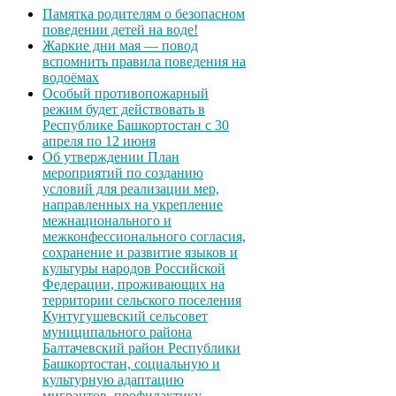
Памятка родителям о безопасном
поведении детей на воде!
Жаркие дни мая — повод
вспомнить правила поведения на
водоёмах
Особый противопожарный
режим будет действовать в
Республике Башкортостан с 30
апреля по 12 июня
Об утверждении План
мероприятий по созданию
условий для реализации мер,
направленных на укрепление
межнационального и
межконфессионального согласия,
сохранение и развитие языков и
культуры народов Российской
Федерации, проживающих на
территории сельского поселения
Кунтугушевский сельсовет
муниципального района
Балтачевский район Республики
Башкортостан, социальную и
культурную адаптацию
мигрантов, профилактику