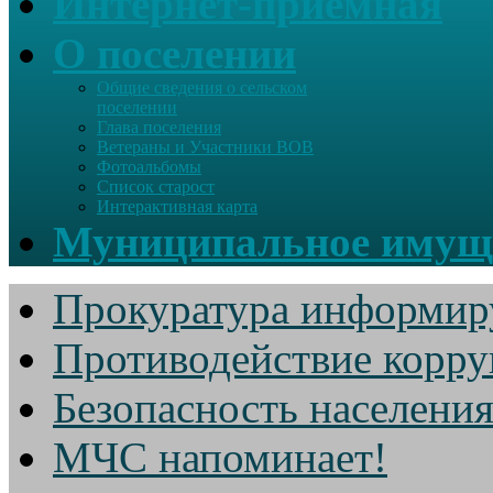
Интернет-приемная
О поселении
Общие сведения о сельском
поселении
Глава поселения
Ветераны и Участники ВОВ
Фотоальбомы
Список старост
Интерактивная карта
Муниципальное имущ
Прокуратура информир
Противодействие корр
Безопасность населени
МЧС напоминает!