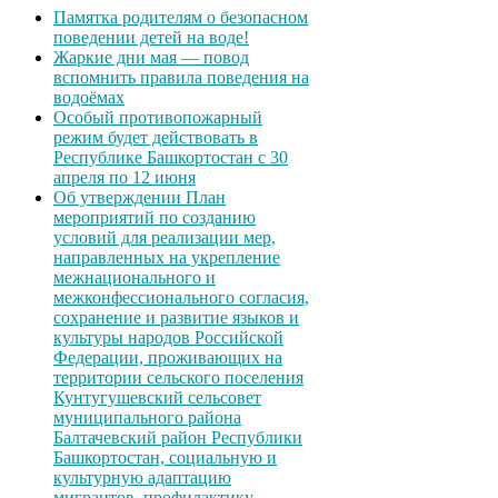
Памятка родителям о безопасном
поведении детей на воде!
Жаркие дни мая — повод
вспомнить правила поведения на
водоёмах
Особый противопожарный
режим будет действовать в
Республике Башкортостан с 30
апреля по 12 июня
Об утверждении План
мероприятий по созданию
условий для реализации мер,
направленных на укрепление
межнационального и
межконфессионального согласия,
сохранение и развитие языков и
культуры народов Российской
Федерации, проживающих на
территории сельского поселения
Кунтугушевский сельсовет
муниципального района
Балтачевский район Республики
Башкортостан, социальную и
культурную адаптацию
мигрантов, профилактику