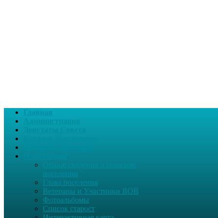
Главная
Администрация
Депутаты Совета
Каталог Документов
Интернет-приемная
О поселении
Общие сведения о сельском
поселении
Глава поселения
Ветераны и Участники ВОВ
Фотоальбомы
Список старост
Интерактивная карта