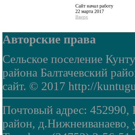
Сайт начал работу
22 марта 2017
Вверх
Авторские права
Сельское поселение Кунт
района Балтачевский рай
сайт. © 2017 http://kuntug
Почтовый адрес: 452990, 
район, д.Нижнеиванаево, у