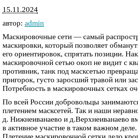
15.11.2024
автор:
admin
Маскировочные сети — самый распрост
маскировки, который позволяет обманут
его ориентировок, спрятать позиции. Н
маскировочной сетью окоп не видит с к
противник, танк под масксетью превраща
пригорок, густо заросший травой или за
Потребность в маскировочных сетках оч
По всей России добровольцы занимаютс
плетением масксетей. Так и наши нерав
д. Нижнеиванаево и д.Верхнеиванаево в
в активное участие в таком важном деле.
Плетение маскировочной сетки дело кроп