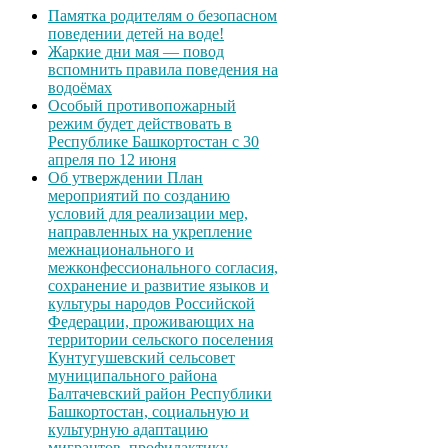
Памятка родителям о безопасном
поведении детей на воде!
Жаркие дни мая — повод
вспомнить правила поведения на
водоёмах
Особый противопожарный
режим будет действовать в
Республике Башкортостан с 30
апреля по 12 июня
Об утверждении План
мероприятий по созданию
условий для реализации мер,
направленных на укрепление
межнационального и
межконфессионального согласия,
сохранение и развитие языков и
культуры народов Российской
Федерации, проживающих на
территории сельского поселения
Кунтугушевский сельсовет
муниципального района
Балтачевский район Республики
Башкортостан, социальную и
культурную адаптацию
мигрантов, профилактику