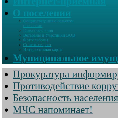
Интернет-приемная
О поселении
Общие сведения о сельском
поселении
Глава поселения
Ветераны и Участники ВОВ
Фотоальбомы
Список старост
Интерактивная карта
Муниципальное имущ
Прокуратура информир
Противодействие корр
Безопасность населени
МЧС напоминает!