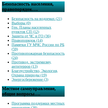
Безопасность населения,
правопорядок….
Безопасность на водоемах (21)
Выборы (0)
Ген. Планы населенных
пунктов СП (12)
Защита от ЧС и ГО (36)
Правопорядок (14)
Памятки ГУ МЧС России по РБ
(59)
Противопожарная безопасность
(24)
Противод. экстремизму,
антитеррор (13)
Благоустройство, Экология,
Охрана природы (19)
Энергосбережение (3)
Местное самоуправление,
общие вопросы….
Программа поддержки местных
инициатив (28)