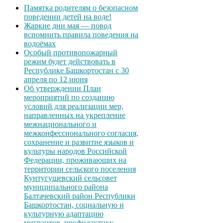
Памятка родителям о безопасном
поведении детей на воде!
Жаркие дни мая — повод
вспомнить правила поведения на
водоёмах
Особый противопожарный
режим будет действовать в
Республике Башкортостан с 30
апреля по 12 июня
Об утверждении План
мероприятий по созданию
условий для реализации мер,
направленных на укрепление
межнационального и
межконфессионального согласия,
сохранение и развитие языков и
культуры народов Российской
Федерации, проживающих на
территории сельского поселения
Кунтугушевский сельсовет
муниципального района
Балтачевский район Республики
Башкортостан, социальную и
культурную адаптацию
мигрантов, профилактику