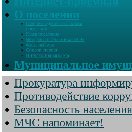
Интернет-приемная
О поселении
Общие сведения о сельском
поселении
Глава поселения
Ветераны и Участники ВОВ
Фотоальбомы
Список старост
Интерактивная карта
Муниципальное имущ
Прокуратура информир
Противодействие корр
Безопасность населени
МЧС напоминает!