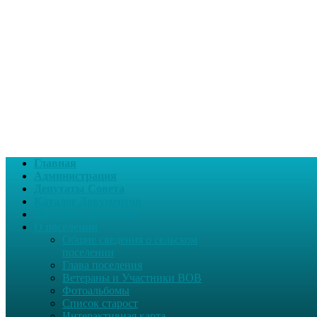
Главная
Администрация
Депутаты Совета
Каталог Документов
Интернет-приемная
О поселении
Общие сведения о сельском
поселении
Глава поселения
Ветераны и Участники ВОВ
Фотоальбомы
Список старост
Интерактивная карта