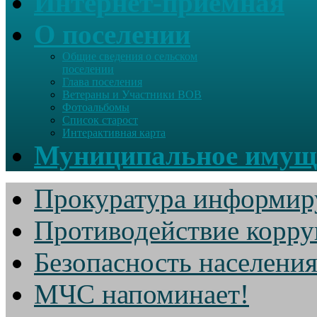
Интернет-приемная
О поселении
Общие сведения о сельском
поселении
Глава поселения
Ветераны и Участники ВОВ
Фотоальбомы
Список старост
Интерактивная карта
Муниципальное имущ
Прокуратура информир
Противодействие корр
Безопасность населени
МЧС напоминает!