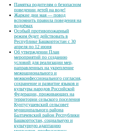
Памятка родителям о безопасном
поведении детей на воде!
Жаркие дни мая — повод
вспомнить правила поведения на
водоёмах
Особый противопожарный
режим будет действовать в
Республике Башкортостан с 30
апреля по 12 июня
Об утверждении План
мероприятий по созданию
условий для реализации мер,
направленных на укрепление
межнационального и
межконфессионального согласия,
сохранение и развитие языков и
культуры народов Российской
Федерации, проживающих на
территории сельского поселения
Кунтугушевский сельсовет
муниципального района
Балтачевский район Республики
Башкортостан, социальную и
культурную адаптацию
мигрантов, профилактику