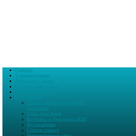
Главная
Администрация
Депутаты Совета
Каталог Документов
Интернет-приемная
О поселении
Общие сведения о сельском
поселении
Глава поселения
Ветераны и Участники ВОВ
Фотоальбомы
Список старост
Интерактивная карта