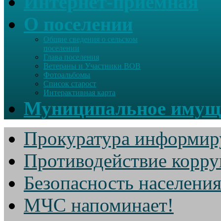
Интернет-приемная
О поселении
Общие сведения о сельском
поселении
Глава поселения
Ветераны и Участники ВОВ
Фотоальбомы
Список старост
Интерактивная карта
Муниципальное имущ
Прокуратура информир
Противодействие корр
Безопасность населени
МЧС напоминает!