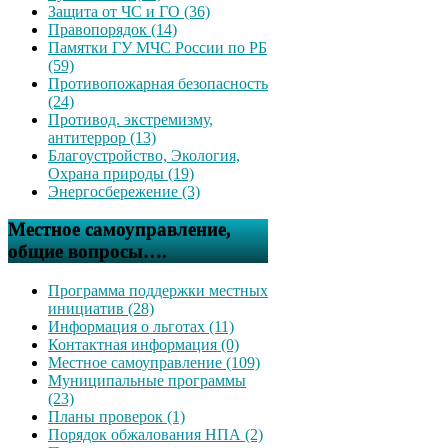
Защита от ЧС и ГО (36)
Правопорядок (14)
Памятки ГУ МЧС России по РБ
(59)
Противопожарная безопасность
(24)
Противод. экстремизму,
антитеррор (13)
Благоустройство, Экология,
Охрана природы (19)
Энергосбережение (3)
Местное самоуправление,
общие вопросы….
Программа поддержки местных
инициатив (28)
Информация о льготах (11)
Контактная информация (0)
Местное самоуправление (109)
Муниципальные программы
(23)
Планы проверок (1)
Порядок обжалования НПА (2)