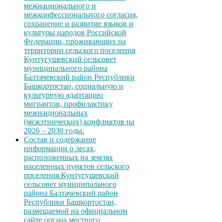
межнационального и
межконфессионального согласия,
сохранение и развитие языков и
культуры народов Российской
Федерации, проживающих на
территории сельского поселения
Кунтугушевский сельсовет
муниципального района
Балтачевский район Республики
Башкортостан, социальную и
культурную адаптацию
мигрантов, профилактику
межнациональных
(межэтнических) конфликтов на
2026 – 2030 годы.
Состав и содержание
информации о лесах,
расположенных на землях
населенных пунктов сельского
поселения Кунтугушевский
сельсовет муниципального
района Балтачевский район
Республики Башкортостан,
размещаемой на официальном
сайте органа местного