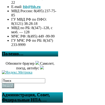
22
E-mail:
fsb@fsb.ru
МВД России: 8(495) 237-75-
85
ГУ МВД РФ по ПФО:
8(3121) 38-28-18
МВД по РБ: 8(347) -128, с
моб. — 128
МЧС РФ: 8(495) 449 -99-99
ГУ МЧС РФ по РБ: 8(347)
233-9999
Полезно…
Обновите браузер
Самолет,
поезд, автобус
Поиск
Администрация, Совет,
Федеральные НПА….