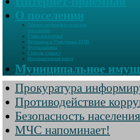
Интернет-приемная
О поселении
Общие сведения о сельском
поселении
Глава поселения
Ветераны и Участники ВОВ
Фотоальбомы
Список старост
Интерактивная карта
Муниципальное имущ
Прокуратура информир
Противодействие корр
Безопасность населени
МЧС напоминает!