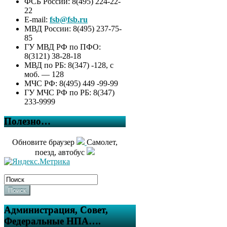
ФСБ России: 8(495) 224-22-
22
E-mail:
fsb@fsb.ru
МВД России: 8(495) 237-75-
85
ГУ МВД РФ по ПФО:
8(3121) 38-28-18
МВД по РБ: 8(347) -128, с
моб. — 128
МЧС РФ: 8(495) 449 -99-99
ГУ МЧС РФ по РБ: 8(347)
233-9999
Полезно…
Обновите браузер
Самолет,
поезд, автобус
Поиск
Администрация, Совет,
Федеральные НПА….