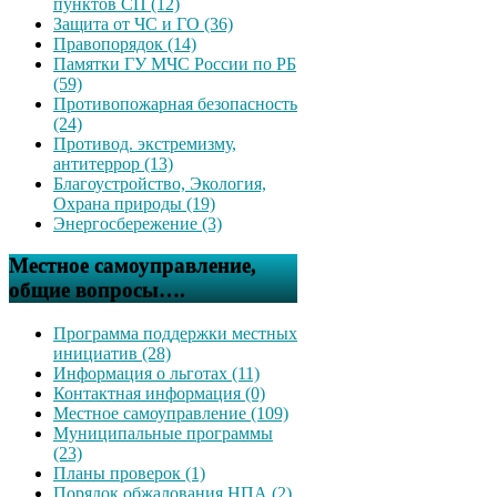
пунктов СП (12)
Защита от ЧС и ГО (36)
Правопорядок (14)
Памятки ГУ МЧС России по РБ
(59)
Противопожарная безопасность
(24)
Противод. экстремизму,
антитеррор (13)
Благоустройство, Экология,
Охрана природы (19)
Энергосбережение (3)
Местное самоуправление,
общие вопросы….
Программа поддержки местных
инициатив (28)
Информация о льготах (11)
Контактная информация (0)
Местное самоуправление (109)
Муниципальные программы
(23)
Планы проверок (1)
Порядок обжалования НПА (2)