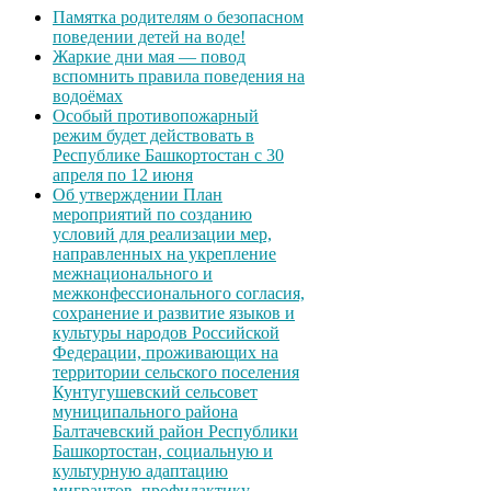
Памятка родителям о безопасном
поведении детей на воде!
Жаркие дни мая — повод
вспомнить правила поведения на
водоёмах
Особый противопожарный
режим будет действовать в
Республике Башкортостан с 30
апреля по 12 июня
Об утверждении План
мероприятий по созданию
условий для реализации мер,
направленных на укрепление
межнационального и
межконфессионального согласия,
сохранение и развитие языков и
культуры народов Российской
Федерации, проживающих на
территории сельского поселения
Кунтугушевский сельсовет
муниципального района
Балтачевский район Республики
Башкортостан, социальную и
культурную адаптацию
мигрантов, профилактику