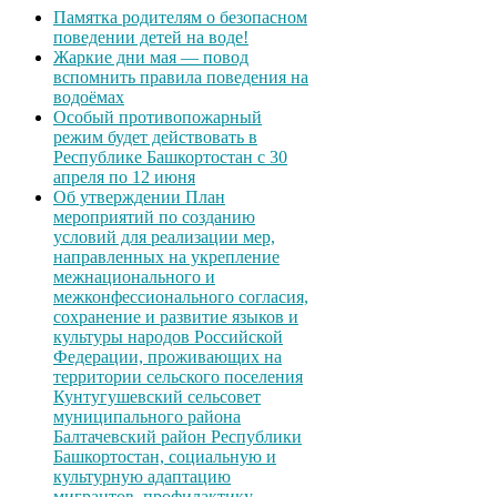
Памятка родителям о безопасном
поведении детей на воде!
Жаркие дни мая — повод
вспомнить правила поведения на
водоёмах
Особый противопожарный
режим будет действовать в
Республике Башкортостан с 30
апреля по 12 июня
Об утверждении План
мероприятий по созданию
условий для реализации мер,
направленных на укрепление
межнационального и
межконфессионального согласия,
сохранение и развитие языков и
культуры народов Российской
Федерации, проживающих на
территории сельского поселения
Кунтугушевский сельсовет
муниципального района
Балтачевский район Республики
Башкортостан, социальную и
культурную адаптацию
мигрантов, профилактику