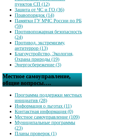
пунктов СП (12)
Защита от ЧС и ГО (36)
Правопорядок (14)
Памятки ГУ МЧС России по РБ
(59)
Противопожарная безопасность
(24)
Противод. экстремизму,
антитеррор (13)
Благоустройство, Экология,
Охрана природы (19)
Энергосбережение (3)
Местное самоуправление,
общие вопросы….
Программа поддержки местных
инициатив (28)
Информация о льготах (11)
Контактная информация (0)
Местное самоуправление (109)
Муниципальные программы
(23)
Планы проверок (1)