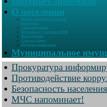
Интернет-приемная
О поселении
Общие сведения о сельском
поселении
Глава поселения
Ветераны и Участники ВОВ
Фотоальбомы
Список старост
Интерактивная карта
Муниципальное имущ
Прокуратура информир
Противодействие корр
Безопасность населени
МЧС напоминает!