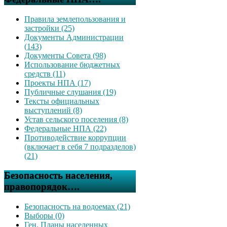
Правила землепользования и
застройки (25)
Документы Администрации
(143)
Документы Совета (98)
Использование бюджетных
средств (11)
Проекты НПА (17)
Публичные слушания (19)
Тексты официальных
выступлений (8)
Устав сельского поселения (8)
Федеральные НПА (22)
Противодействие коррупции
(включает в себя 7 подразделов)
(21)
Безопасность населения,
правопорядок….
Безопасность на водоемах (21)
Выборы (0)
Ген. Планы населенных