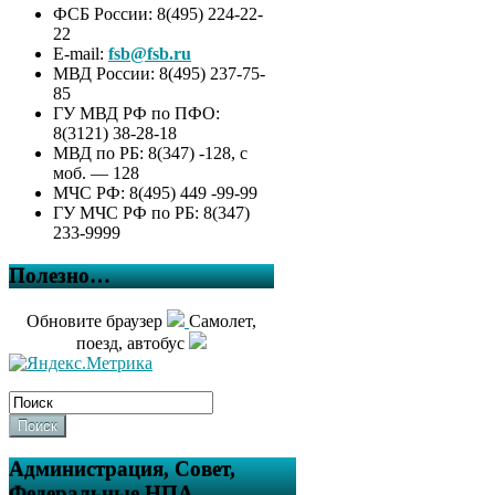
ФСБ России: 8(495) 224-22-
22
E-mail:
fsb@fsb.ru
МВД России: 8(495) 237-75-
85
ГУ МВД РФ по ПФО:
8(3121) 38-28-18
МВД по РБ: 8(347) -128, с
моб. — 128
МЧС РФ: 8(495) 449 -99-99
ГУ МЧС РФ по РБ: 8(347)
233-9999
Полезно…
Обновите браузер
Самолет,
поезд, автобус
Поиск
Администрация, Совет,
Федеральные НПА….