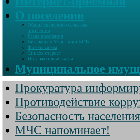
Интернет-приемная
О поселении
Общие сведения о сельском
поселении
Глава поселения
Ветераны и Участники ВОВ
Фотоальбомы
Список старост
Интерактивная карта
Муниципальное имущ
Прокуратура информир
Противодействие корр
Безопасность населени
МЧС напоминает!