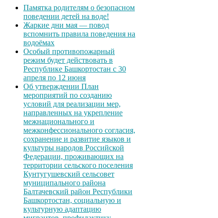
Памятка родителям о безопасном
поведении детей на воде!
Жаркие дни мая — повод
вспомнить правила поведения на
водоёмах
Особый противопожарный
режим будет действовать в
Республике Башкортостан с 30
апреля по 12 июня
Об утверждении План
мероприятий по созданию
условий для реализации мер,
направленных на укрепление
межнационального и
межконфессионального согласия,
сохранение и развитие языков и
культуры народов Российской
Федерации, проживающих на
территории сельского поселения
Кунтугушевский сельсовет
муниципального района
Балтачевский район Республики
Башкортостан, социальную и
культурную адаптацию
мигрантов, профилактику