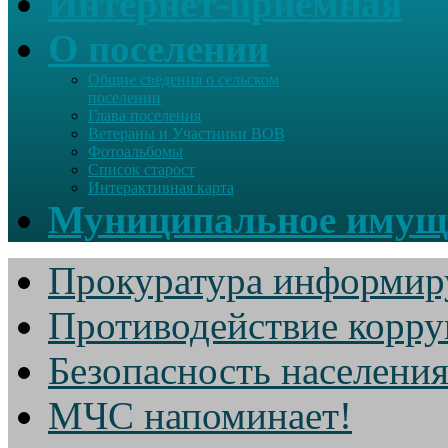
Интернет-приемная
О поселении
Общие сведения о сельском
поселении
Глава поселения
Ветераны и Участники ВОВ
Фотоальбомы
Список старост
Интерактивная карта
Муниципальное имущ
Прокуратура информир
Противодействие корр
Безопасность населени
МЧС напоминает!