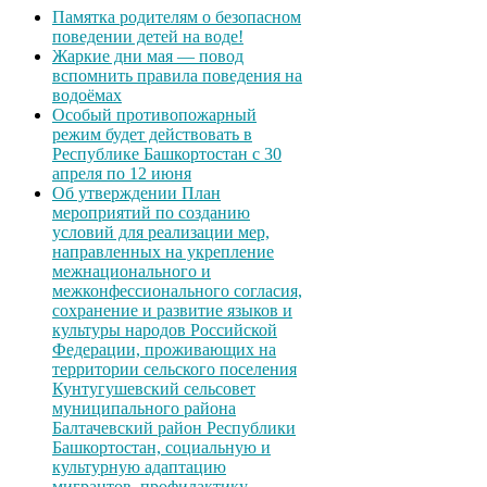
Памятка родителям о безопасном
поведении детей на воде!
Жаркие дни мая — повод
вспомнить правила поведения на
водоёмах
Особый противопожарный
режим будет действовать в
Республике Башкортостан с 30
апреля по 12 июня
Об утверждении План
мероприятий по созданию
условий для реализации мер,
направленных на укрепление
межнационального и
межконфессионального согласия,
сохранение и развитие языков и
культуры народов Российской
Федерации, проживающих на
территории сельского поселения
Кунтугушевский сельсовет
муниципального района
Балтачевский район Республики
Башкортостан, социальную и
культурную адаптацию
мигрантов, профилактику