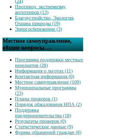
(24)
Противод. экстремизму,
антитеррор (13)
Благоустройство, Экология,
Охрана природы (19)
Энергосбережение (3)
Местное самоуправление,
общие вопросы….
Программа поддержки местных
инициатив (28)
Информация о льготах (11)
Контактная информация (0)
Местное самоуправление (109)
Муниципальные программы
(23)
Планы проверок (1)
Порядок обжалования НПА (2)
Поддержка
предпринимательства (18)
Результаты проверок (0)
Статистические данные (9)
Формы обращений граждан (8)