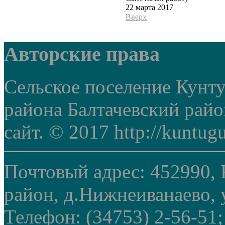
22 марта 2017
Вверх
Авторские права
Сельское поселение Кунт
района Балтачевский рай
сайт. © 2017 http://kuntug
Почтовый адрес: 452990, 
район, д.Нижнеиванаево, у
Телефон: (34753) 2-56-51