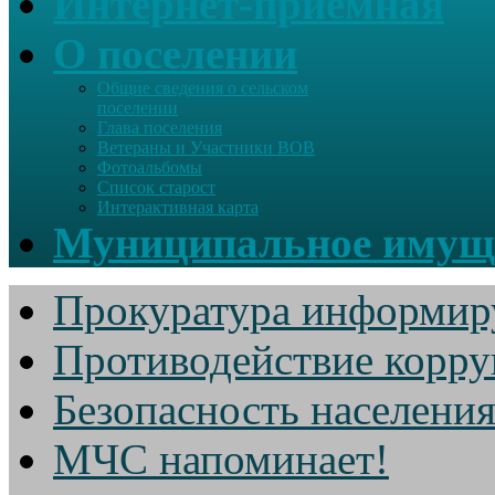
Интернет-приемная
О поселении
Общие сведения о сельском
поселении
Глава поселения
Ветераны и Участники ВОВ
Фотоальбомы
Список старост
Интерактивная карта
Муниципальное имущ
Прокуратура информир
Противодействие корр
Безопасность населени
МЧС напоминает!