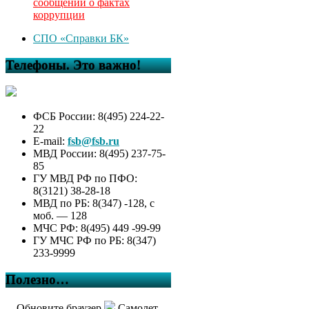
сообщений о фактах
коррупции
СПО «Справки БК»
Телефоны. Это важно!
ФСБ России: 8(495) 224-22-
22
E-mail:
fsb@fsb.ru
МВД России: 8(495) 237-75-
85
ГУ МВД РФ по ПФО:
8(3121) 38-28-18
МВД по РБ: 8(347) -128, с
моб. — 128
МЧС РФ: 8(495) 449 -99-99
ГУ МЧС РФ по РБ: 8(347)
233-9999
Полезно…
Обновите браузер
Самолет,