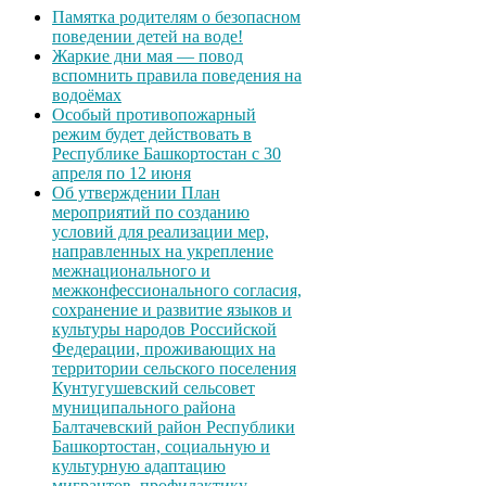
Памятка родителям о безопасном
поведении детей на воде!
Жаркие дни мая — повод
вспомнить правила поведения на
водоёмах
Особый противопожарный
режим будет действовать в
Республике Башкортостан с 30
апреля по 12 июня
Об утверждении План
мероприятий по созданию
условий для реализации мер,
направленных на укрепление
межнационального и
межконфессионального согласия,
сохранение и развитие языков и
культуры народов Российской
Федерации, проживающих на
территории сельского поселения
Кунтугушевский сельсовет
муниципального района
Балтачевский район Республики
Башкортостан, социальную и
культурную адаптацию
мигрантов, профилактику