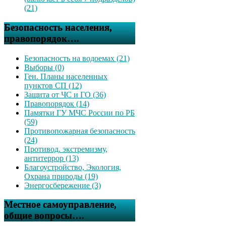
(21)
Безопасность населения,
правопорядок….
Безопасность на водоемах (21)
Выборы (0)
Ген. Планы населенных
пунктов СП (12)
Защита от ЧС и ГО (36)
Правопорядок (14)
Памятки ГУ МЧС России по РБ
(59)
Противопожарная безопасность
(24)
Противод. экстремизму,
антитеррор (13)
Благоустройство, Экология,
Охрана природы (19)
Энергосбережение (3)
Местное самоуправление,
общие вопросы….