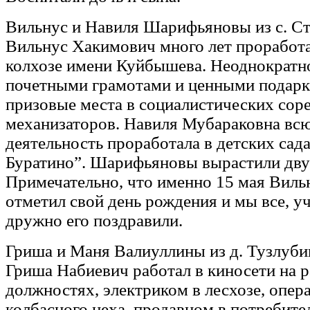
Вильнус и Навиля Шарифьяновы из с. Ст
Вильнус Хакимович много лет проработа
колхозе имени Куйбышева. Неоднократн
почетными грамотами и ценными подарк
призовые места в социалистических сор
механизаторов. Навиля Мубараковна вс
деятельность проработала в детских са
Буратино”. Шарифьяновы вырастили дву
Примечательно, что именно 15 мая Вил
отметил свой день рождения и мы все, уч
дружно его поздравили.
Гриша и Маня Валиуллины из д. Тузлуби
Гриша Набиевич работал в киносети на 
должностях, электриком в лесхозе, опер
колбасного цеха, продавцом в потребит