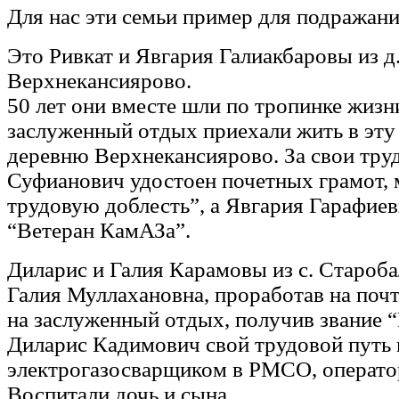
Для нас эти семьи пример для подражани
Это Ривкат и Явгария Галиакбаровы из д
Верхнекансиярово.
50 лет они вместе шли по тропинке жизни
заслуженный отдых приехали жить в эт
деревню Верхнекансиярово. За свои тру
Суфианович удостоен почетных грамот, 
трудовую доблесть”, а Явгария Гарафиев
“Ветеран КамАЗа”.
Диларис и Галия Карамовы из с. Староба
Галия Муллахановна, проработав на почт
на заслуженный отдых, получив звание “
Диларис Кадимович свой трудовой путь
электрогазосварщиком в РМСО, операто
Воспитали дочь и сына.