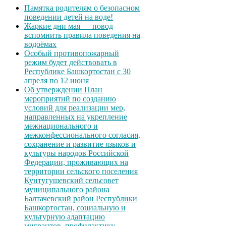
Памятка родителям о безопасном
поведении детей на воде!
Жаркие дни мая — повод
вспомнить правила поведения на
водоёмах
Особый противопожарный
режим будет действовать в
Республике Башкортостан с 30
апреля по 12 июня
Об утверждении План
мероприятий по созданию
условий для реализации мер,
направленных на укрепление
межнационального и
межконфессионального согласия,
сохранение и развитие языков и
культуры народов Российской
Федерации, проживающих на
территории сельского поселения
Кунтугушевский сельсовет
муниципального района
Балтачевский район Республики
Башкортостан, социальную и
культурную адаптацию
мигрантов, профилактику