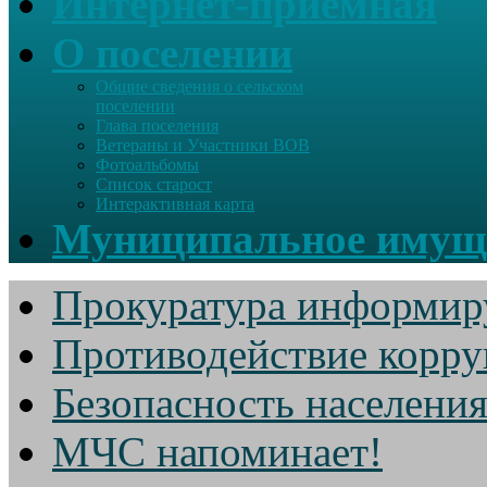
Интернет-приемная
О поселении
Общие сведения о сельском
поселении
Глава поселения
Ветераны и Участники ВОВ
Фотоальбомы
Список старост
Интерактивная карта
Муниципальное имущ
Прокуратура информир
Противодействие корр
Безопасность населени
МЧС напоминает!