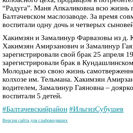
“Радуга”. Маня Апкаликовна всю жизнь 
Балтачевском маслозаводе. За время со
воспитали одну дочь и четверых сыновей
Хакимзян и Замалинур Фарвазовы из д.
Хакимзян Амирзанович и Замалинур Гая
зарегистрировали свой брак 25 апреля 1
зарегистрировали брак в Кундашлинском
Молодые всю свою жизнь самотверженно
колхозе им. Тельмана. Хакимзян Амирза
водителем, Замалинур Гаяновна – доярк
воспитали 5 детей.
#Балтачевскийрайон
#ИльгизСубушев
Версия сайта для слабовидящих