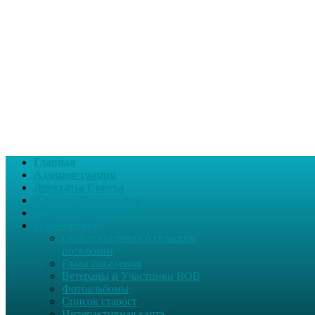
Главная
Администрация
Депутаты Совета
Каталог Документов
Интернет-приемная
О поселении
Общие сведения о сельском
поселении
Глава поселения
Ветераны и Участники ВОВ
Фотоальбомы
Список старост
Интерактивная карта