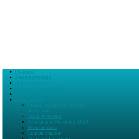
Главная
Администрация
Депутаты Совета
Каталог Документов
Интернет-приемная
О поселении
Общие сведения о сельском
поселении
Глава поселения
Ветераны и Участники ВОВ
Фотоальбомы
Список старост
Интерактивная карта