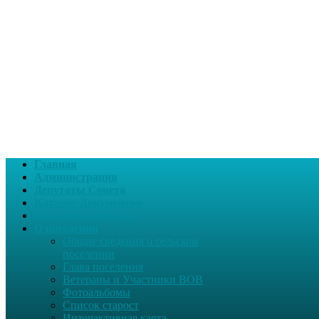
Главная
Администрация
Депутаты Совета
Каталог Документов
Интернет-приемная
О поселении
Общие сведения о сельском
поселении
Глава поселения
Ветераны и Участники ВОВ
Фотоальбомы
Список старост
Интерактивная карта