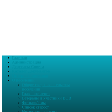
Главная
Администрация
Депутаты Совета
Каталог Документов
Интернет-приемная
О поселении
Общие сведения о сельском
поселении
Глава поселения
Ветераны и Участники ВОВ
Фотоальбомы
Список старост
Интерактивная карта