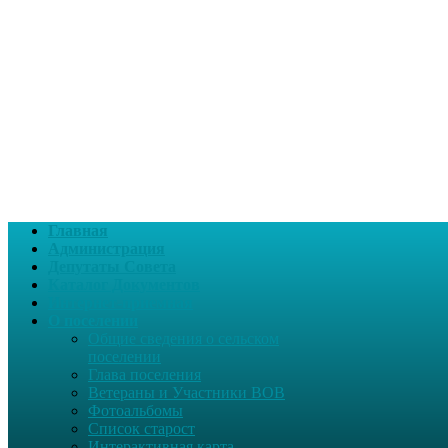
Главная
Администрация
Депутаты Совета
Каталог Документов
Интернет-приемная
О поселении
Общие сведения о сельском
поселении
Глава поселения
Ветераны и Участники ВОВ
Фотоальбомы
Список старост
Интерактивная карта