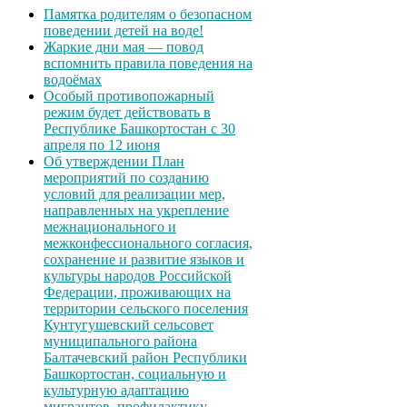
Памятка родителям о безопасном
поведении детей на воде!
Жаркие дни мая — повод
вспомнить правила поведения на
водоёмах
Особый противопожарный
режим будет действовать в
Республике Башкортостан с 30
апреля по 12 июня
Об утверждении План
мероприятий по созданию
условий для реализации мер,
направленных на укрепление
межнационального и
межконфессионального согласия,
сохранение и развитие языков и
культуры народов Российской
Федерации, проживающих на
территории сельского поселения
Кунтугушевский сельсовет
муниципального района
Балтачевский район Республики
Башкортостан, социальную и
культурную адаптацию
мигрантов, профилактику