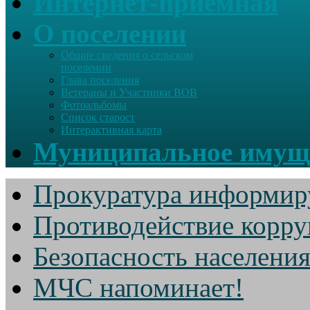
Интернет-приемная
О поселении
Общие сведения о сельском
поселении
Глава поселения
Ветераны и Участники ВОВ
Фотоальбомы
Список старост
Интерактивная карта
Муниципальное имущ
Прокуратура информир
Противодействие корр
Безопасность населени
МЧС напоминает!