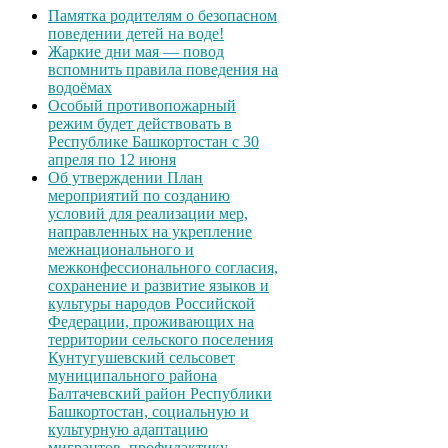
Памятка родителям о безопасном
поведении детей на воде!
Жаркие дни мая — повод
вспомнить правила поведения на
водоёмах
Особый противопожарный
режим будет действовать в
Республике Башкортостан с 30
апреля по 12 июня
Об утверждении План
мероприятий по созданию
условий для реализации мер,
направленных на укрепление
межнационального и
межконфессионального согласия,
сохранение и развитие языков и
культуры народов Российской
Федерации, проживающих на
территории сельского поселения
Кунтугушевский сельсовет
муниципального района
Балтачевский район Республики
Башкортостан, социальную и
культурную адаптацию
мигрантов, профилактику