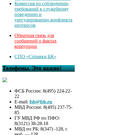
Комиссия по соблюдению
требований к служебному
поведению и
урегулированию конфликта
интересов
Обратная связь для
сообщений о фактах
коррупции
СПО «Справки БК»
Телефоны. Это важно!
ФСБ России: 8(495) 224-22-
22
E-mail:
fsb@fsb.ru
МВД России: 8(495) 237-75-
85
ГУ МВД РФ по ПФО:
8(3121) 38-28-18
МВД по РБ: 8(347) -128, с
моб. — 128