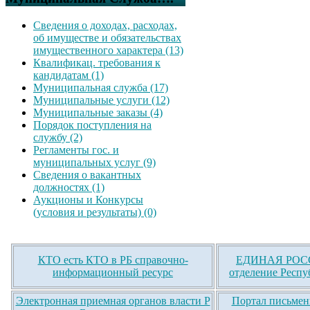
Сведения о доходах, расходах,
об имуществе и обязательствах
имущественного характера (13)
Квалификац. требования к
кандидатам (1)
Муниципальная служба (17)
Муниципальные услуги (12)
Муниципальные заказы (4)
Порядок поступления на
службу (2)
Регламенты гос. и
муниципальных услуг (9)
Сведения о вакантных
должностях (1)
Аукционы и Конкурсы
(условия и результаты) (0)
КТО есть КТО в РБ справочно-
ЕДИНАЯ РОСС
информационный ресурс
отделение Респу
Электронная приемная органов власти Р
Портал письмен