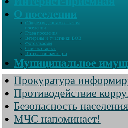
Интернет-приемная
О поселении
Общие сведения о сельском
поселении
Глава поселения
Ветераны и Участники ВОВ
Фотоальбомы
Список старост
Интерактивная карта
Муниципальное имущ
Прокуратура информир
Противодействие корр
Безопасность населени
МЧС напоминает!