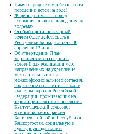
Памятка родителям о безопасном
поведении детей на воде!
Жаркие дни мая — повод
вспомнить правила поведения на
водоёмах
Особый противопожарный
режим будет действовать в
Республике Башкортостан с 30
апреля по 12 июня
Об утверждении План
мероприятий по созданию
условий для реализации мер,
направленных на укрепление
межнационального и
межконфессионального согласия,
сохранение и развитие языков и
культуры народов Российской
Федерации, проживающих на
территории сельского поселения
Кунтугушевский сельсовет
муниципального района
Балтачевский район Республики
Башкортостан, социальную и
культурную адаптацию
мигрантов, профилактику