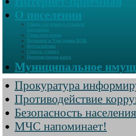
Интернет-приемная
О поселении
Общие сведения о сельском
поселении
Глава поселения
Ветераны и Участники ВОВ
Фотоальбомы
Список старост
Интерактивная карта
Муниципальное имущ
Прокуратура информир
Противодействие корр
Безопасность населени
МЧС напоминает!