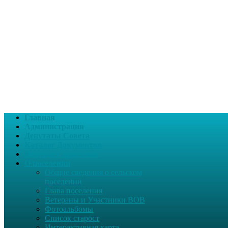
Главная
Администрация
Депутаты Совета
Каталог Документов
Интернет-приемная
О поселении
Общие сведения о сельском
поселении
Глава поселения
Ветераны и Участники ВОВ
Фотоальбомы
Список старост
Интерактивная карта