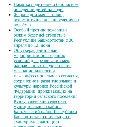
Памятка родителям о безопасном
поведении детей на воде!
Жаркие дни мая — повод
вспомнить правила поведения на
водоёмах
Особый противопожарный
режим будет действовать в
Республике Башкортостан с 30
апреля по 12 июня
Об утверждении План
мероприятий по созданию
условий для реализации мер,
направленных на укрепление
межнационального и
межконфессионального согласия,
сохранение и развитие языков и
культуры народов Российской
Федерации, проживающих на
территории сельского поселения
Кунтугушевский сельсовет
муниципального района
Балтачевский район Республики
Башкортостан, социальную и
культурную адаптацию
мигрантов, профилактику