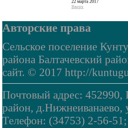
22 марта 2017
Вверх
Авторские права
Сельское поселение Кунт
района Балтачевский рай
сайт. © 2017 http://kuntug
Почтовый адрес: 452990, 
район, д.Нижнеиванаево, у
Телефон: (34753) 2-56-51