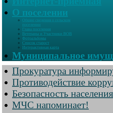
Интернет-приемная
О поселении
Общие сведения о сельском
поселении
Глава поселения
Ветераны и Участники ВОВ
Фотоальбомы
Список старост
Интерактивная карта
Муниципальное имущ
Прокуратура информир
Противодействие корр
Безопасность населени
МЧС напоминает!