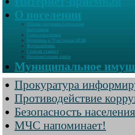
Интернет-приемная
О поселении
Общие сведения о сельском
поселении
Глава поселения
Ветераны и Участники ВОВ
Фотоальбомы
Список старост
Интерактивная карта
Муниципальное имущ
Прокуратура информир
Противодействие корр
Безопасность населени
МЧС напоминает!