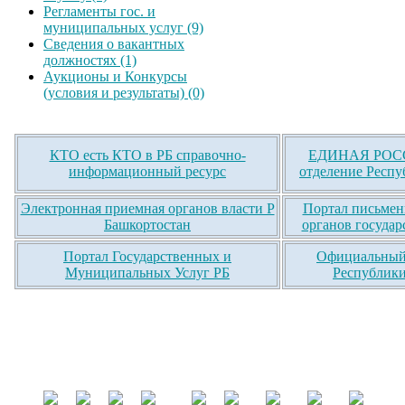
Регламенты гос. и
муниципальных услуг (9)
Сведения о вакантных
должностях (1)
Аукционы и Конкурсы
(условия и результаты) (0)
КТО есть КТО в РБ справочно-
ЕДИНАЯ РОСС
информационный ресурс
отделение Респу
Электронная приемная органов власти Р
Портал письмен
Башкортостан
органов государ
Портал Государственных и
Официальный 
Муниципальных Услуг РБ
Республики