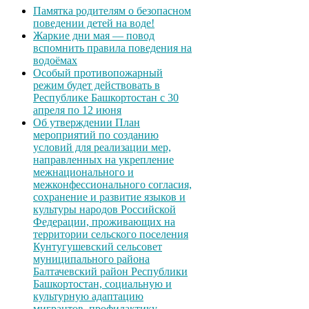
Памятка родителям о безопасном
поведении детей на воде!
Жаркие дни мая — повод
вспомнить правила поведения на
водоёмах
Особый противопожарный
режим будет действовать в
Республике Башкортостан с 30
апреля по 12 июня
Об утверждении План
мероприятий по созданию
условий для реализации мер,
направленных на укрепление
межнационального и
межконфессионального согласия,
сохранение и развитие языков и
культуры народов Российской
Федерации, проживающих на
территории сельского поселения
Кунтугушевский сельсовет
муниципального района
Балтачевский район Республики
Башкортостан, социальную и
культурную адаптацию
мигрантов, профилактику