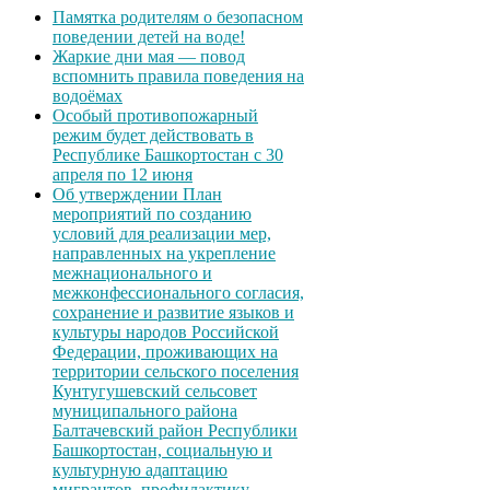
Памятка родителям о безопасном
поведении детей на воде!
Жаркие дни мая — повод
вспомнить правила поведения на
водоёмах
Особый противопожарный
режим будет действовать в
Республике Башкортостан с 30
апреля по 12 июня
Об утверждении План
мероприятий по созданию
условий для реализации мер,
направленных на укрепление
межнационального и
межконфессионального согласия,
сохранение и развитие языков и
культуры народов Российской
Федерации, проживающих на
территории сельского поселения
Кунтугушевский сельсовет
муниципального района
Балтачевский район Республики
Башкортостан, социальную и
культурную адаптацию
мигрантов, профилактику