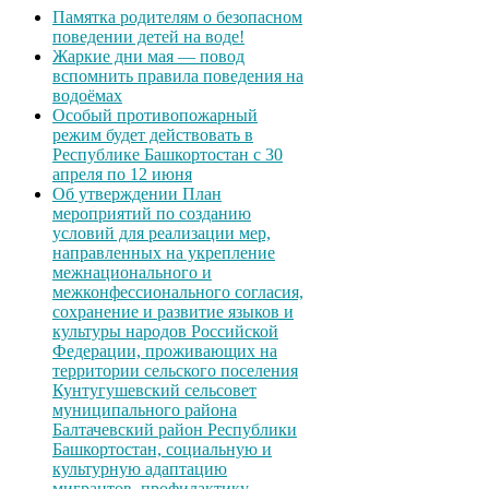
Памятка родителям о безопасном
поведении детей на воде!
Жаркие дни мая — повод
вспомнить правила поведения на
водоёмах
Особый противопожарный
режим будет действовать в
Республике Башкортостан с 30
апреля по 12 июня
Об утверждении План
мероприятий по созданию
условий для реализации мер,
направленных на укрепление
межнационального и
межконфессионального согласия,
сохранение и развитие языков и
культуры народов Российской
Федерации, проживающих на
территории сельского поселения
Кунтугушевский сельсовет
муниципального района
Балтачевский район Республики
Башкортостан, социальную и
культурную адаптацию
мигрантов, профилактику