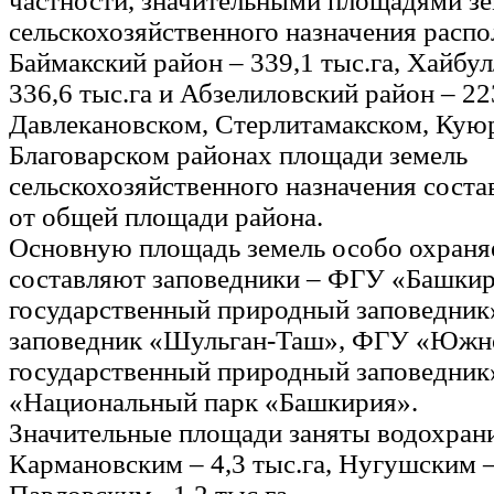
частности, значительными площадями з
сельскохозяйственного назначения расп
Баймакский район – 339,1 тыс.га, Хайбу
336,6 тыс.га и Абзелиловский район – 223
Давлекановском, Стерлитамакском, Кую
Благоварском районах площади земель
сельскохозяйственного назначения сост
от общей площади района.
Основную площадь земель особо охран
составляют заповедники – ФГУ «Башки
государственный природный заповедник
заповедник «Шульган-Таш», ФГУ «Южн
государственный природный заповедник
«Национальный парк «Башкирия».
Значительные площади заняты водохран
Кармановским – 4,3 тыс.га, Нугушским – 