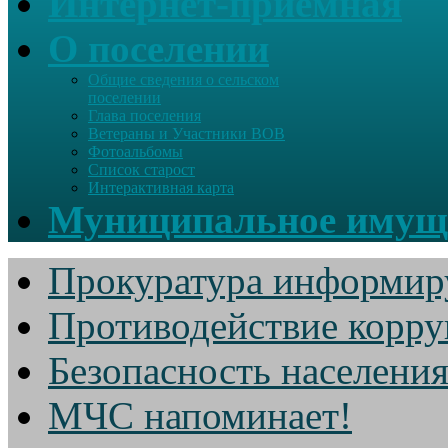
Интернет-приемная
О поселении
Общие сведения о сельском
поселении
Глава поселения
Ветераны и Участники ВОВ
Фотоальбомы
Список старост
Интерактивная карта
Муниципальное имущ
Прокуратура информир
Противодействие корр
Безопасность населени
МЧС напоминает!