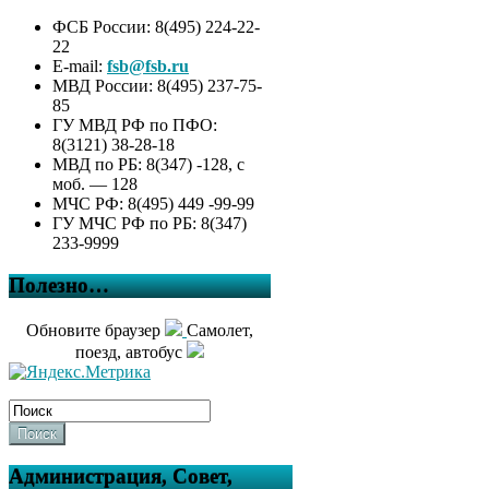
ФСБ России: 8(495) 224-22-
22
E-mail:
fsb@fsb.ru
МВД России: 8(495) 237-75-
85
ГУ МВД РФ по ПФО:
8(3121) 38-28-18
МВД по РБ: 8(347) -128, с
моб. — 128
МЧС РФ: 8(495) 449 -99-99
ГУ МЧС РФ по РБ: 8(347)
233-9999
Полезно…
Обновите браузер
Самолет,
поезд, автобус
Поиск
Администрация, Совет,