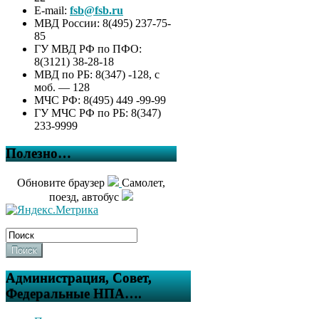
E-mail:
fsb@fsb.ru
МВД России: 8(495) 237-75-
85
ГУ МВД РФ по ПФО:
8(3121) 38-28-18
МВД по РБ: 8(347) -128, с
моб. — 128
МЧС РФ: 8(495) 449 -99-99
ГУ МЧС РФ по РБ: 8(347)
233-9999
Полезно…
Обновите браузер
Самолет,
поезд, автобус
Поиск
Администрация, Совет,
Федеральные НПА….