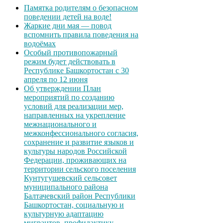
Памятка родителям о безопасном
поведении детей на воде!
Жаркие дни мая — повод
вспомнить правила поведения на
водоёмах
Особый противопожарный
режим будет действовать в
Республике Башкортостан с 30
апреля по 12 июня
Об утверждении План
мероприятий по созданию
условий для реализации мер,
направленных на укрепление
межнационального и
межконфессионального согласия,
сохранение и развитие языков и
культуры народов Российской
Федерации, проживающих на
территории сельского поселения
Кунтугушевский сельсовет
муниципального района
Балтачевский район Республики
Башкортостан, социальную и
культурную адаптацию
мигрантов, профилактику