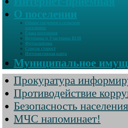
Интернет-приемная
О поселении
Общие сведения о сельском
поселении
Глава поселения
Ветераны и Участники ВОВ
Фотоальбомы
Список старост
Интерактивная карта
Муниципальное имущ
Прокуратура информир
Противодействие корр
Безопасность населени
МЧС напоминает!