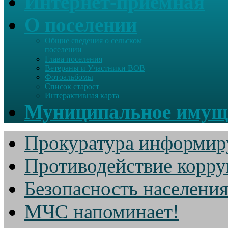
Интернет-приемная
О поселении
Общие сведения о сельском
поселении
Глава поселения
Ветераны и Участники ВОВ
Фотоальбомы
Список старост
Интерактивная карта
Муниципальное имущ
Прокуратура информир
Противодействие корр
Безопасность населени
МЧС напоминает!