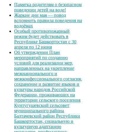
Памятка родителям о безопасном
поведении детей на воде!
Жаркие дни мая — повод
вспомнить правила поведения на
водоёмах
Особый противопожарный
режим будет действовать в
Республике Башкортостан с 30
апреля по 12 июня
Об утверждении План
мероприятий по созданию
условий для реализации мер,
направленных на укрепление
межнационального и
межконфессионального согласия,
сохранение и развитие языков и
культуры народов Российской
Федерации, проживающих на
территории сельского поселения
Кунтугушевский сельсовет
муниципального района
Балтачевский район Республики
Башкортостан, социальную и
культурную адаптацию
мигрантов, профилактику