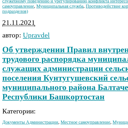
служебному поведению и урегулированию конфликта интерес
самоуправление
,
Муниципальная служба
,
Противодействие кор
подразделов)
21.11.2021
автор:
Upravdel
Об утверждении Правил внутре
трудового распорядка муницип
служащих администрации сельс
поселения Кунтугушевский сель
муниципального района Балтач
Республики Башкортостан
Категории:
Документы Администрации
,
Местное самоуправление
,
Муници