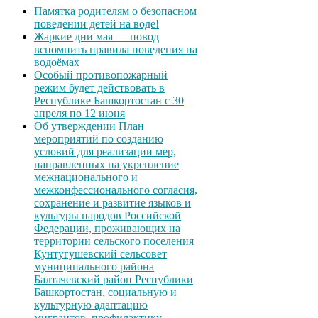
Памятка родителям о безопасном
поведении детей на воде!
Жаркие дни мая — повод
вспомнить правила поведения на
водоёмах
Особый противопожарный
режим будет действовать в
Республике Башкортостан с 30
апреля по 12 июня
Об утверждении План
мероприятий по созданию
условий для реализации мер,
направленных на укрепление
межнационального и
межконфессионального согласия,
сохранение и развитие языков и
культуры народов Российской
Федерации, проживающих на
территории сельского поселения
Кунтугушевский сельсовет
муниципального района
Балтачевский район Республики
Башкортостан, социальную и
культурную адаптацию
мигрантов, профилактику