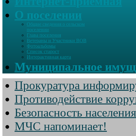
Интернет-приемная
О поселении
Общие сведения о сельском
поселении
Глава поселения
Ветераны и Участники ВОВ
Фотоальбомы
Список старост
Интерактивная карта
Муниципальное имущ
Прокуратура информир
Противодействие корр
Безопасность населени
МЧС напоминает!