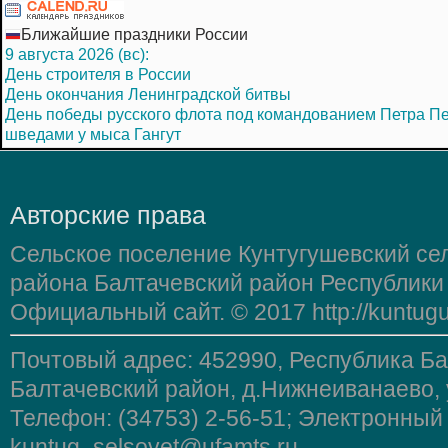
Ближайшие праздники России
9 августа 2026 (вс):
День строителя в России
День окончания Ленинградской битвы
День победы русского флота под командованием Петра Пе
шведами у мыса Гангут
Авторские права
Сельское поселение Кунтугушевский се
района Балтачевский район Республики
Официальный сайт. © 2017 http://kuntugu
Почтовый адрес: 452990, Республика Б
Балтачевский район, д.Нижнеиванаево, 
Телефон: (34753) 2-56-51; Электронный
kuntug_selsovet@ufamts.ru.