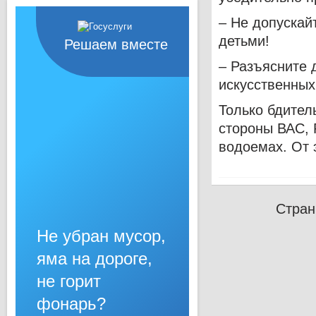
– Не допускай
детьми!
Решаем вместе
– Разъясните 
искусственных
Только бдител
стороны ВАС,
водоемах. От 
Стран
Не убран мусор,
яма на дороге,
не горит
фонарь?