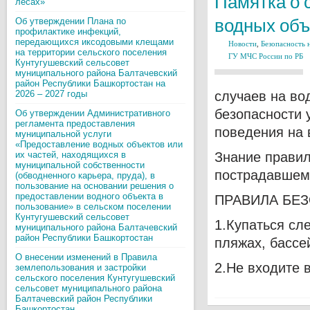
Памятка о 
лесах»
водных объ
Об утверждении Плана по
профилактике инфекций,
передающихся иксодовыми клещами
Новости
,
Безопасность 
на территории сельского поселения
ГУ МЧС России по РБ
Кунтугушевский сельсовет
муниципального района Балтачевский
район Республики Башкортостан на
2026 – 2027 годы
случаев на во
безопасности 
Об утверждении Административного
регламента предоставления
поведения на 
муниципальной услуги
«Предоставление водных объектов или
их частей, находящихся в
Знание правил
муниципальной собственности
пострадавшем
(обводненного карьера, пруда), в
пользование на основании решения о
предоставлении водного объекта в
ПРАВИЛА БЕ
пользование» в сельском поселении
Кунтугушевский сельсовет
1.Купаться сл
муниципального района Балтачевский
район Республики Башкортостан
пляжах, бассе
О внесении изменений в Правила
2.Не входите 
землепользования и застройки
сельского поселения Кунтугушевский
сельсовет муниципального района
Балтачевский район Республики
Башкортостан