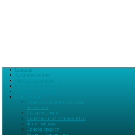
Главная
Администрация
Депутаты Совета
Каталог Документов
Интернет-приемная
О поселении
Общие сведения о сельском
поселении
Глава поселения
Ветераны и Участники ВОВ
Фотоальбомы
Список старост
Интерактивная карта