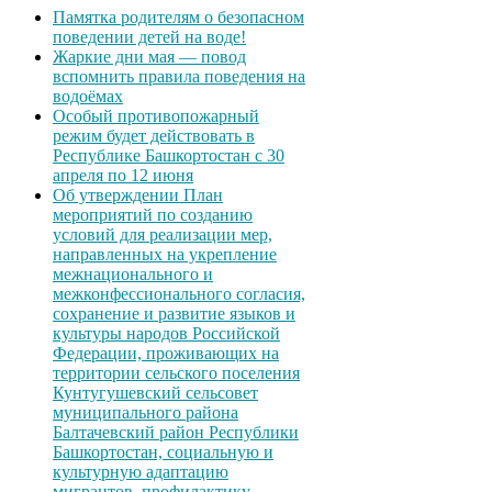
Памятка родителям о безопасном
поведении детей на воде!
Жаркие дни мая — повод
вспомнить правила поведения на
водоёмах
Особый противопожарный
режим будет действовать в
Республике Башкортостан с 30
апреля по 12 июня
Об утверждении План
мероприятий по созданию
условий для реализации мер,
направленных на укрепление
межнационального и
межконфессионального согласия,
сохранение и развитие языков и
культуры народов Российской
Федерации, проживающих на
территории сельского поселения
Кунтугушевский сельсовет
муниципального района
Балтачевский район Республики
Башкортостан, социальную и
культурную адаптацию
мигрантов, профилактику