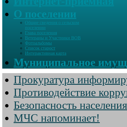
Интернет-приемная
О поселении
Общие сведения о сельском
поселении
Глава поселения
Ветераны и Участники ВОВ
Фотоальбомы
Список старост
Интерактивная карта
Муниципальное имущ
Прокуратура информир
Противодействие корр
Безопасность населени
МЧС напоминает!