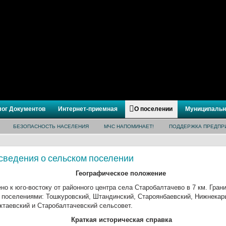
лог Документов
Интернет-приемная
О поселении
Муниципальн
БЕЗОПАСНОСТЬ НАСЕЛЕНИЯ
МЧС НАПОМИНАЕТ!
ПОДДЕРЖКА ПРЕДПР
сведения о сельском поселении
Географическое положение
о к юго-востоку от районного центра села Старобалтачево в 7 км. Грани
 поселениями: Тошкуровский, Штандинский, Староянбаевский, Нижнекар
ктаевский и Старобалтачевский сельсовет.
Краткая историческая справка