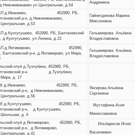
Андреевна
 д.Нижнеиванаево ул.Центральная, д.54
АП д.Иванаево, 452990, РБ,
Гайнитдинова Марина
лтачевский р-н, д.Нижнеиванаево,
Миксоновна
.Центральная, д.53
П д.Кунтугушево, 452990, РБ, Балтачевский
Гельмиярова Альбина
н, д.Кунтугушево, ул.Ленина, д.22
Владиславовна
АП д.Янтимирово, 452990,
Гельмиярова Альбина
, Балтачевский р-н, д.Янтимирово, ул.Мира,
Владиславовна
2
льский клуб д.Тузлубино, 452980, РБ,
алтачевский р-н, д.Тузлубино,
.Мира, д. 17
ДК д.Иванаево, 452990, РБ,
Янгирова Альбина
лтачевский р-н, д.Нижнеиванаево,
Сергеевна
.Центральная, д.56
ДК д.Кунтугушево, 452990, РБ,
Мустафина Асия
лтачевский р-н, д.Кунтугушево,
Минисламовна
.Школьная, д. 6
льский клуб д.Янтимирово, 452990, РБ,
Ильбарисов Игнат
лтачевский р-н, д.Янтимирово,
Василиевич
.Центральная, д.41