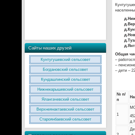
Кунтугушев
населенны
д.Ни
д.Ве
д.Ку
д.Но
д.Ту
д.Ян
Сайты наших друзей
Общая чис
Кунтугушевский сельсовет
– работосп
– пенсионе
Богдановский сельсовет
– дети – 2
Кундашлинский сельсовет
Нижнекарышевский сельсовет
№ п/
На
Ялангачевский сельсовет
п
МО
Верхнеянактаевский сельсовет
1
45
Староянбаевский сельсовет
д.
Де
2
д.