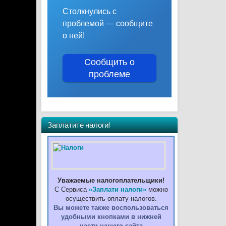
Столкнулись с
проблемой — сообщите
о ней!
Сообщить о
проблеме
Заплатите налоги!
Уважаемые налогоплательщики!
С Сервиса
«Заплати налоги»
можно
осуществить оплату налогов.
Вы можете также воспользоваться
удобными кнопками в нижней
части нашего сайта