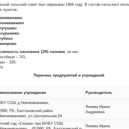
ский сельский совет был образован 1969 году. В состав сельского посе
х пунктов:
жнеиванаево
рхнеиванаево
нтугушево
воуразаево
злубино
тимирово
ленность населения 1291 человек
, из них:
особные – 741;
ры – 326;
24.
Перечень предприятий и учреждений
именование учреждения
Руководитель
БУ СОШ д.Нижнеиванаево,
Яниева Ирина
2990, РБ, Балтачевский район.
Андреевна
Нижнеиванаево, ул.Центральная,54
тский сад «Сказка» при МОБУ СОШ
Яниева Ирина
Нижнеиванаево, 452990, РБ, Балтачевский р-