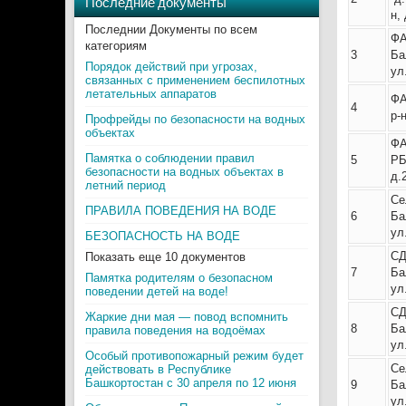
Последние документы
н,
Последнии Документы по всем
Ф
категориям
3
Ба
Порядок действий при угрозах,
ул
связанных с применением беспилотных
летательных аппаратов
ФА
4
р-
Профрейды по безопасности на водных
объектах
Ф
Памятка о соблюдении правил
5
РБ
безопасности на водных объектах в
д.
летний период
Се
ПРАВИЛА ПОВЕДЕНИЯ НА ВОДЕ
6
Б
ул
БЕЗОПАСНОСТЬ НА ВОДЕ
С
Показать еще 10 документов
7
Ба
Памятка родителям о безопасном
ул
поведении детей на воде!
С
Жаркие дни мая — повод вспомнить
8
Ба
правила поведения на водоёмах
ул
Особый противопожарный режим будет
Се
действовать в Республике
Башкортостан с 30 апреля по 12 июня
9
Ба
ул