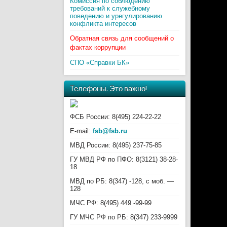
Комиссия по соблюдению
требований к служебному
поведению и урегулированию
конфликта интересов
Обратная связь для сообщений о
фактах коррупции
СПО «Справки БК»
Телефоны. Это важно!
ФСБ России: 8(495) 224-22-22
E-mail:
fsb@fsb.ru
МВД России: 8(495) 237-75-85
ГУ МВД РФ по ПФО: 8(3121) 38-28-
18
МВД по РБ: 8(347) -128, с моб. —
128
МЧС РФ: 8(495) 449 -99-99
ГУ МЧС РФ по РБ: 8(347) 233-9999