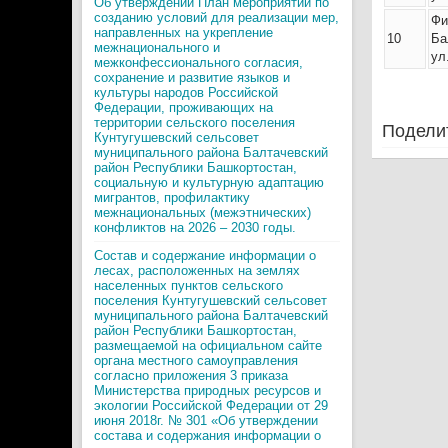
Об утверждении План мероприятий по
созданию условий для реализации мер,
Фи
направленных на укрепление
10
Ба
межнационального и
ул
межконфессионального согласия,
сохранение и развитие языков и
культуры народов Российской
Федерации, проживающих на
территории сельского поселения
Поделит
Кунтугушевский сельсовет
муниципального района Балтачевский
район Республики Башкортостан,
социальную и культурную адаптацию
мигрантов, профилактику
межнациональных (межэтнических)
конфликтов на 2026 – 2030 годы.
Состав и содержание информации о
лесах, расположенных на землях
населенных пунктов сельского
поселения Кунтугушевский сельсовет
муниципального района Балтачевский
район Республики Башкортостан,
размещаемой на официальном сайте
органа местного самоуправления
согласно приложения 3 приказа
Министерства природных ресурсов и
экологии Российской Федерации от 29
июня 2018г. № 301 «Об утверждении
состава и содержания информации о