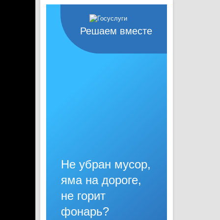
Решаем вместе
Не убран мусор,
яма на дороге,
не горит
фонарь?