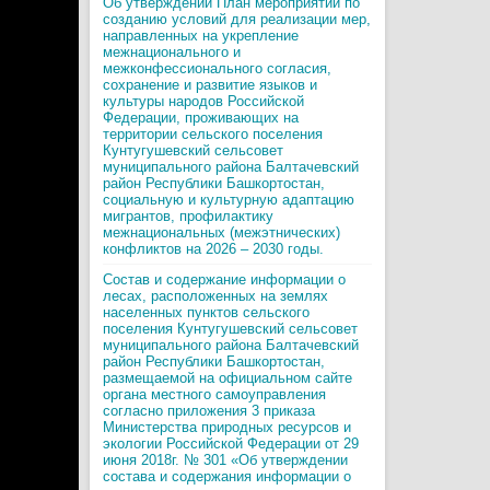
Об утверждении План мероприятий по
созданию условий для реализации мер,
направленных на укрепление
межнационального и
межконфессионального согласия,
сохранение и развитие языков и
культуры народов Российской
Федерации, проживающих на
территории сельского поселения
Кунтугушевский сельсовет
муниципального района Балтачевский
район Республики Башкортостан,
социальную и культурную адаптацию
мигрантов, профилактику
межнациональных (межэтнических)
конфликтов на 2026 – 2030 годы.
Состав и содержание информации о
лесах, расположенных на землях
населенных пунктов сельского
поселения Кунтугушевский сельсовет
муниципального района Балтачевский
район Республики Башкортостан,
размещаемой на официальном сайте
органа местного самоуправления
согласно приложения 3 приказа
Министерства природных ресурсов и
экологии Российской Федерации от 29
июня 2018г. № 301 «Об утверждении
состава и содержания информации о