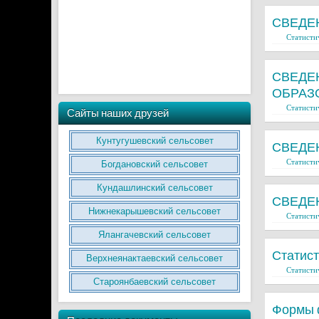
СВЕДЕ
Статисти
СВЕДЕ
ОБРАЗО
Статисти
Сайты наших друзей
Кунтугушевский сельсовет
СВЕДЕ
Статисти
Богдановский сельсовет
Кундашлинский сельсовет
СВЕДЕ
Нижнекарышевский сельсовет
Статисти
Ялангачевский сельсовет
Статист
Верхнеянактаевский сельсовет
Статисти
Староянбаевский сельсовет
Формы 