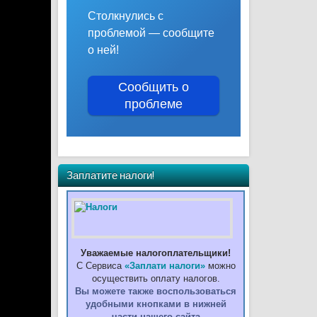
Столкнулись с
проблемой — сообщите
о ней!
Сообщить о
проблеме
Заплатите налоги!
Уважаемые налогоплательщики!
С Сервиса
«Заплати налоги»
можно
осуществить оплату налогов.
Вы можете также воспользоваться
удобными кнопками в нижней
части нашего сайта