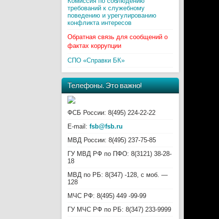
Комиссия по соблюдению
требований к служебному
поведению и урегулированию
конфликта интересов
Обратная связь для сообщений о
фактах коррупции
СПО «Справки БК»
Телефоны. Это важно!
ФСБ России: 8(495) 224-22-22
E-mail:
fsb@fsb.ru
МВД России: 8(495) 237-75-85
ГУ МВД РФ по ПФО: 8(3121) 38-28-
18
МВД по РБ: 8(347) -128, с моб. —
128
МЧС РФ: 8(495) 449 -99-99
ГУ МЧС РФ по РБ: 8(347) 233-9999