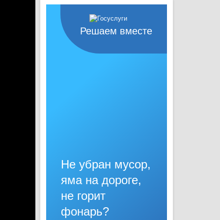
Решаем вместе
Не убран мусор,
яма на дороге,
не горит
фонарь?