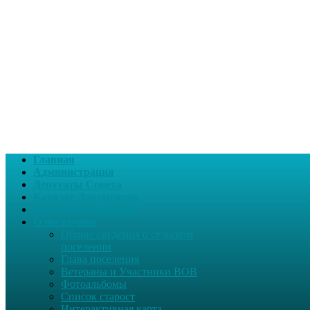
Главная
Администрация
Депутаты Совета
Каталог Документов
Интернет-приемная
О поселении
Общие сведения о сельском
поселении
Глава поселения
Ветераны и Участники ВОВ
Фотоальбомы
Список старост
Интерактивная карта