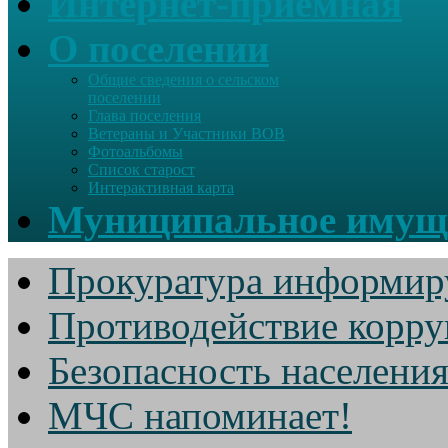
Интернет-приемная
О поселении
Общие сведения о сельском
поселении
Глава поселения
Ветераны и Участники ВОВ
Фотоальбомы
Список старост
Интерактивная карта
Муниципальное имущ
Прокуратура информир
Противодействие корр
Безопасность населени
МЧС напоминает!