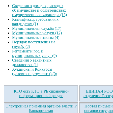
Сведения о доходах, расходах,
об имуществе и обязательствах
имущественного характера (13)
Квалификац. требования к
кандидатам (1)
Муниципальная служба (17)
Муниципальные услуги (12)
Муниципальные заказы (4)
Порядок поступления на
службу (2)
Регламенты гос. и
муниципальных услуг (9)
Сведения о вакантных
должностях (1)
Аукционы и Конкурсы
(условия и результаты) (0)
КТО есть КТО в РБ справочно-
ЕДИНАЯ РОСС
информационный ресурс
отделение Респу
Электронная приемная органов власти Р
Портал письмен
Башкортостан
органов государ