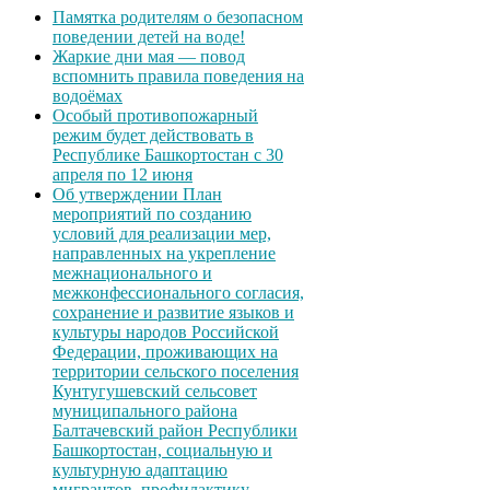
Памятка родителям о безопасном
поведении детей на воде!
Жаркие дни мая — повод
вспомнить правила поведения на
водоёмах
Особый противопожарный
режим будет действовать в
Республике Башкортостан с 30
апреля по 12 июня
Об утверждении План
мероприятий по созданию
условий для реализации мер,
направленных на укрепление
межнационального и
межконфессионального согласия,
сохранение и развитие языков и
культуры народов Российской
Федерации, проживающих на
территории сельского поселения
Кунтугушевский сельсовет
муниципального района
Балтачевский район Республики
Башкортостан, социальную и
культурную адаптацию
мигрантов, профилактику