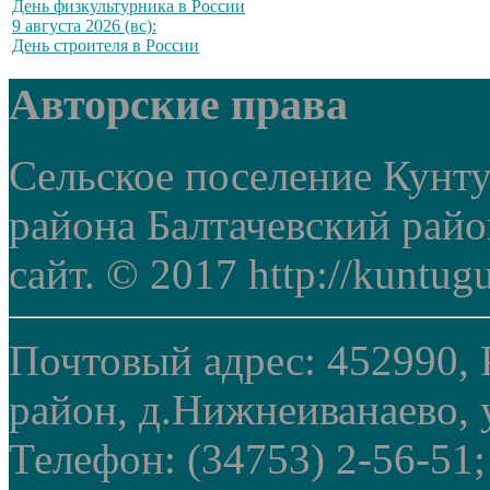
День физкультурника в России
9 августа 2026 (вс):
День строителя в России
Авторские права
Сельское поселение Кунт
района Балтачевский рай
сайт. © 2017 http://kuntug
Почтовый адрес: 452990, 
район, д.Нижнеиванаево, у
Телефон: (34753) 2-56-51