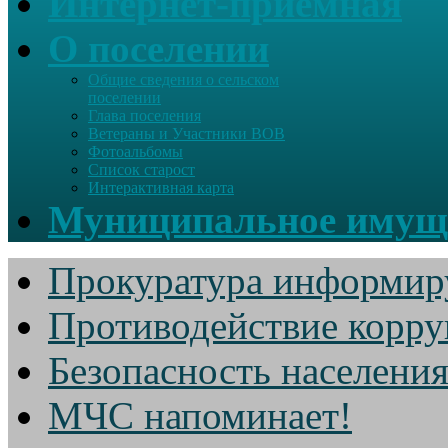
Интернет-приемная
О поселении
Общие сведения о сельском
поселении
Глава поселения
Ветераны и Участники ВОВ
Фотоальбомы
Список старост
Интерактивная карта
Муниципальное имущ
Прокуратура информир
Противодействие корр
Безопасность населени
МЧС напоминает!