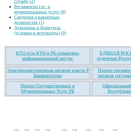
службу (2)
Регламенты гос. и
муниципальных услуг (9)
Сведения о вакантных
должностях (1)
Аукционы и Конкурсы
(условия и результаты) (0)
КТО есть КТО в РБ справочно-
ЕДИНАЯ РОСС
информационный ресурс
отделение Респу
Электронная приемная органов власти Р
Портал письмен
Башкортостан
органов государ
Портал Государственных и
Официальный 
Муниципальных Услуг РБ
Республики