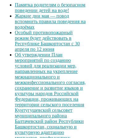
Памятка родителям о безопасном
поведении детей на воде!
Жаркие дни мая — повод
вспомнить правила поведения на
водоёмах
Особый противопожарный
режим будет действовать в
Республике Башкортостан с 30
апреля по 12 июня
Об утверждении План
мероприятий по созданию
условий для реализации мер,
направленных на укрепление
межнационального и
межконфессионального согласия,
сохранение и развитие языков и
культуры народов Российской
Федерации, проживающих на
территории сельского поселения
Кунтугушевский сельсовет
муниципального района
Балтачевский район Республики
Башкортостан, социальную и
культурную адаптацию
мигрантов, профилактику