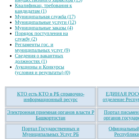
Квалификац. требования к
кандидатам (1)
Муниципальная служба (17)
Муниципальные услуги (12)
Муниципальные заказы (4)
Порядок поступления на
службу (2)
Регламенты гос. и
муниципальных услуг (9)
Сведения о вакантных
должностях (1)
Аукционы и Конкурсы
(условия и результаты) (0)
КТО есть КТО в РБ справочно-
ЕДИНАЯ РОСС
информационный ресурс
отделение Респу
Электронная приемная органов власти Р
Портал письмен
Башкортостан
органов государ
Портал Государственных и
Официальный 
Муниципальных Услуг РБ
Республики