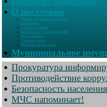
Интернет-приемная
О поселении
Общие сведения о сельском
поселении
Глава поселения
Ветераны и Участники ВОВ
Фотоальбомы
Список старост
Интерактивная карта
Муниципальное имущ
Прокуратура информир
Противодействие корр
Безопасность населени
МЧС напоминает!