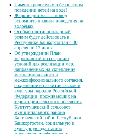
Памятка родителям о безопасном
поведении детей на воде!
Жаркие дни мая — повод
вспомнить правила поведения на
водоёмах
Особый противопожарный
режим будет действовать в
Республике Башкортостан с 30
апреля по 12 июня
Об утверждении План
мероприятий по созданию
условий для реализации мер,
направленных на укрепление
межнационального и
межконфессионального согласия,
сохранение и развитие языков и
культуры народов Российской
Федерации, проживающих на
территории сельского поселения
Кунтугушевский сельсовет
муниципального района
Балтачевский район Республики
Башкортостан, социальную и
культурную адаптацию
мигрантов, профилактику