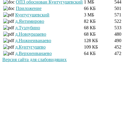
ОПЗ обоснован Кунтугушевский
1 МБ
544
Приложение
66 КБ
501
Кунтугушевский
3 МБ
571
д.Янтимирово
82 КБ
522
д.Тузлубино
68 КБ
533
д.Новоуразаево
68 КБ
480
д.Нижнеиванаево
128 КБ
490
д.Кунтугушево
109 КБ
452
д.Верхнеиванаево
64 КБ
472
Версия сайта для слабовидящих