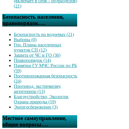
(включает в себя 7 подразделов)
(21)
Безопасность населения,
правопорядок….
Безопасность на водоемах (21)
Выборы (0)
Ген. Планы населенных
пунктов СП (12)
Защита от ЧС и ГО (36)
Правопорядок (14)
Памятки ГУ МЧС России по РБ
(59)
Противопожарная безопасность
(24)
Противод. экстремизму,
антитеррор (13)
Благоустройство, Экология,
Охрана природы (19)
Энергосбережение (3)
Местное самоуправление,
общие вопросы….