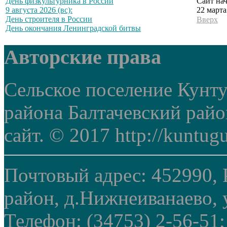
Сайт нач
День физкультурника в России
22 марта
9 августа 2026 (вс):
День строителя в России
Вверх
День окончания Ленинградской битвы
Авторские права
Сельское поселение Кунт
района Балтачевский рай
сайт. © 2017 http://kuntug
Почтовый адрес: 452990, 
район, д.Нижнеиванаево, у
Телефон: (34753) 2-56-51