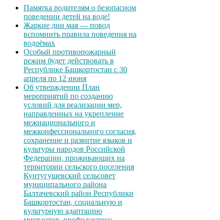
Памятка родителям о безопасном
поведении детей на воде!
Жаркие дни мая — повод
вспомнить правила поведения на
водоёмах
Особый противопожарный
режим будет действовать в
Республике Башкортостан с 30
апреля по 12 июня
Об утверждении План
мероприятий по созданию
условий для реализации мер,
направленных на укрепление
межнационального и
межконфессионального согласия,
сохранение и развитие языков и
культуры народов Российской
Федерации, проживающих на
территории сельского поселения
Кунтугушевский сельсовет
муниципального района
Балтачевский район Республики
Башкортостан, социальную и
культурную адаптацию
мигрантов, профилактику