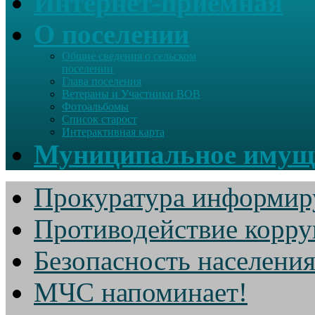
Интернет-приемная
О поселении
Общие сведения о сельском
поселении
Глава поселения
Ветераны и Участники ВОВ
Фотоальбомы
Список старост
Интерактивная карта
Муниципальное имущ
Прокуратура информир
Противодействие корр
Безопасность населени
МЧС напоминает!