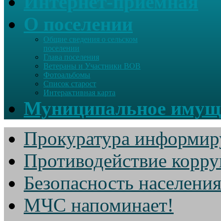
Интернет-приемная
О поселении
Общие сведения о сельском
поселении
Глава поселения
Ветераны и Участники ВОВ
Фотоальбомы
Список старост
Интерактивная карта
Муниципальное имущ
Прокуратура информир
Противодействие корр
Безопасность населени
МЧС напоминает!