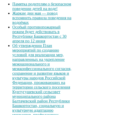
Памятка родителям о безопасном
поведении детей на воде!
Жаркие дни мая — повод
вспомнить правила поведения на
водоёмах
Особый противопожарный
режим будет действовать в
Республике Башкортостан с 30
апреля по 12 июня
Об утверждении План
мероприятий по созданию
условий для реализации мер,
направленных на укрепление
межнационального и
межконфессионального согласия,
сохранение и развитие языков и
культуры народов Российской
Федерации, проживающих на
территории сельского поселения
Кунтугушевский сельсовет
муниципального района
Балтачевский район Республики
Башкортостан, социальную и
культурную адаптацию
мигрантов, профилактику