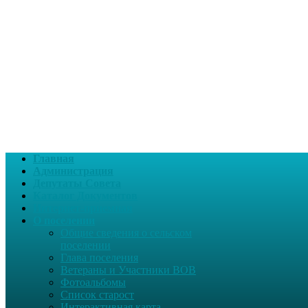
Главная
Администрация
Депутаты Совета
Каталог Документов
Интернет-приемная
О поселении
Общие сведения о сельском
поселении
Глава поселения
Ветераны и Участники ВОВ
Фотоальбомы
Список старост
Интерактивная карта