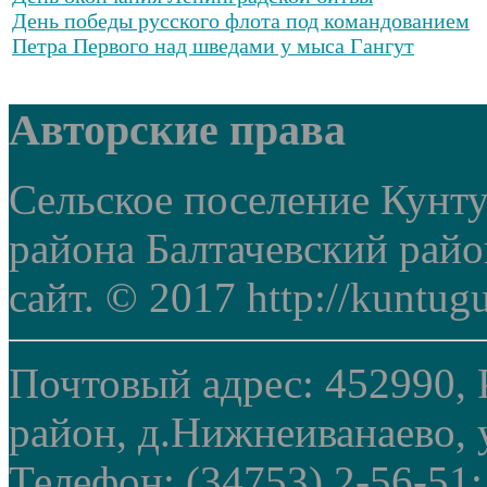
День победы русского флота под командованием
Петра Первого над шведами у мыса Гангут
Авторские права
Сельское поселение Кунт
района Балтачевский рай
сайт. © 2017 http://kuntug
Почтовый адрес: 452990, 
район, д.Нижнеиванаево, у
Телефон: (34753) 2-56-51