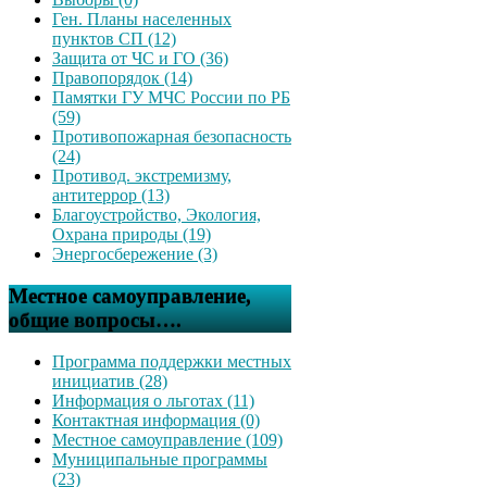
Ген. Планы населенных
пунктов СП (12)
Защита от ЧС и ГО (36)
Правопорядок (14)
Памятки ГУ МЧС России по РБ
(59)
Противопожарная безопасность
(24)
Противод. экстремизму,
антитеррор (13)
Благоустройство, Экология,
Охрана природы (19)
Энергосбережение (3)
Местное самоуправление,
общие вопросы….
Программа поддержки местных
инициатив (28)
Информация о льготах (11)
Контактная информация (0)
Местное самоуправление (109)
Муниципальные программы
(23)