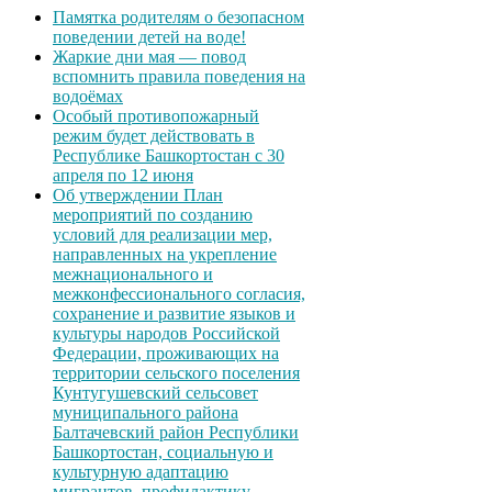
Памятка родителям о безопасном
поведении детей на воде!
Жаркие дни мая — повод
вспомнить правила поведения на
водоёмах
Особый противопожарный
режим будет действовать в
Республике Башкортостан с 30
апреля по 12 июня
Об утверждении План
мероприятий по созданию
условий для реализации мер,
направленных на укрепление
межнационального и
межконфессионального согласия,
сохранение и развитие языков и
культуры народов Российской
Федерации, проживающих на
территории сельского поселения
Кунтугушевский сельсовет
муниципального района
Балтачевский район Республики
Башкортостан, социальную и
культурную адаптацию
мигрантов, профилактику