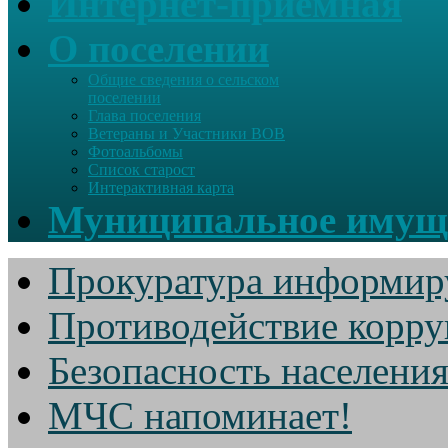
Интернет-приемная
О поселении
Общие сведения о сельском
поселении
Глава поселения
Ветераны и Участники ВОВ
Фотоальбомы
Список старост
Интерактивная карта
Муниципальное имущ
Прокуратура информир
Противодействие корр
Безопасность населени
МЧС напоминает!