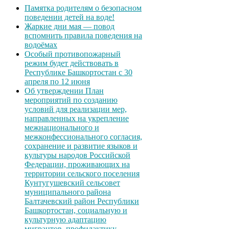
Памятка родителям о безопасном
поведении детей на воде!
Жаркие дни мая — повод
вспомнить правила поведения на
водоёмах
Особый противопожарный
режим будет действовать в
Республике Башкортостан с 30
апреля по 12 июня
Об утверждении План
мероприятий по созданию
условий для реализации мер,
направленных на укрепление
межнационального и
межконфессионального согласия,
сохранение и развитие языков и
культуры народов Российской
Федерации, проживающих на
территории сельского поселения
Кунтугушевский сельсовет
муниципального района
Балтачевский район Республики
Башкортостан, социальную и
культурную адаптацию
мигрантов, профилактику