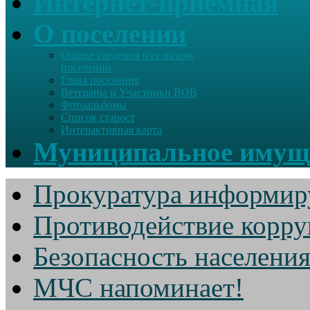
Интернет-приемная
О поселении
Общие сведения о сельском
поселении
Глава поселения
Ветераны и Участники ВОВ
Фотоальбомы
Список старост
Интерактивная карта
Муниципальное имущ
Прокуратура информир
Противодействие корр
Безопасность населени
МЧС напоминает!