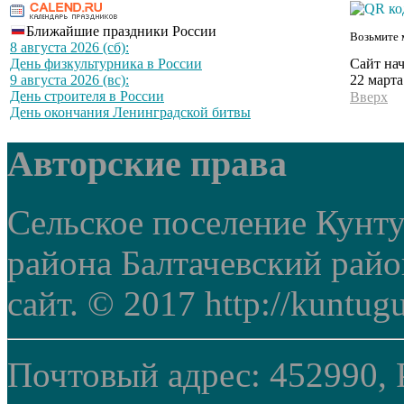
Ближайшие праздники России
Возьмите 
8 августа 2026 (сб):
Сайт нач
День физкультурника в России
22 марта
9 августа 2026 (вс):
День строителя в России
Вверх
День окончания Ленинградской битвы
Авторские права
Сельское поселение Кунт
района Балтачевский рай
сайт. © 2017 http://kuntug
Почтовый адрес: 452990, 