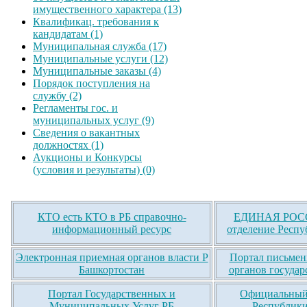
имущественного характера (13)
Квалификац. требования к
кандидатам (1)
Муниципальная служба (17)
Муниципальные услуги (12)
Муниципальные заказы (4)
Порядок поступления на
службу (2)
Регламенты гос. и
муниципальных услуг (9)
Сведения о вакантных
должностях (1)
Аукционы и Конкурсы
(условия и результаты) (0)
КТО есть КТО в РБ справочно-
ЕДИНАЯ РОСС
информационный ресурс
отделение Респу
Электронная приемная органов власти Р
Портал письмен
Башкортостан
органов государ
Портал Государственных и
Официальный 
Муниципальных Услуг РБ
Республики